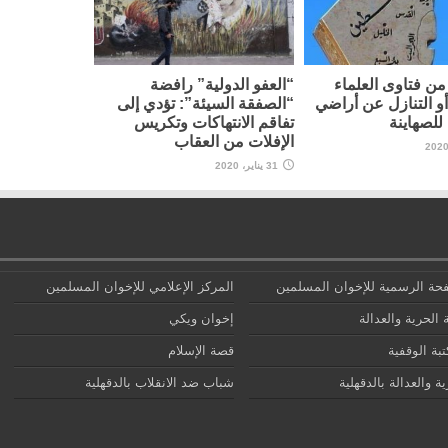
ن فتاوى العلماء
“العفو الدولية” رافضة
أو التنازل عن أراضي
“الصفقة السيئة”: تؤدي إلى
لصهاينة
تفاقم الانتهاكات وتكريس
الإفلات من العقاب
31 يناير، 2020
حة الرسمية للإخوان المسلمين
المركز الإعلامي للإخوان المسلمين
 الحرية والعدالة
إخوان ويكي
تبة الوقفية
قصة الإسلام
ة والعدالة بالدقهلية
شباب ضد الانقلاب بالدقهلية