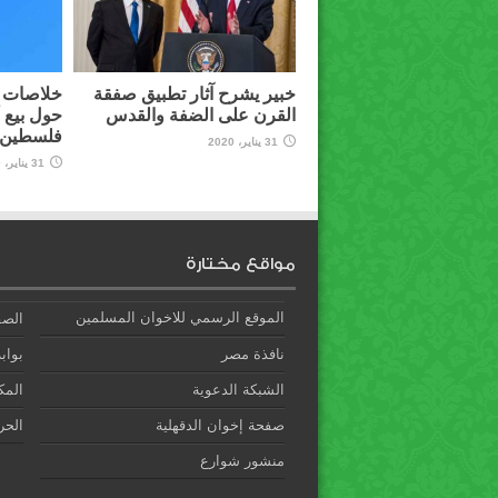
خبير يشرح آثار تطبيق صفقة
خلاصات م
القرن على الضفة والقدس
حول بيع 
فلسطين ل
31 يناير، 2020
31 يناير، 2020
مواقع مختارة
الموقع الرسمي للاخوان المسلمين
الصف
نافذة مصر
بوابة
الشبكة الدعوية
المك
صفحة إخوان الدقهلية
الحري
منشور شوارع