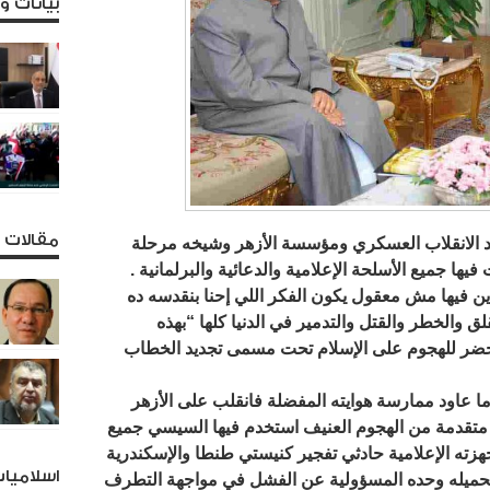
بيانات 
مقالات و
ئد الانقلاب العسكري ومؤسسة الأزهر وشيخه مرحلة
ا جميع الأسلحة الإعلامية والدعائية والبرلمانية .
دين فيها مش معقول يكون الفكر اللي إحنا بنقدسه ده
لق والخطر والقتل والتدمير في الدنيا كلها “بهذه
أخضر للهجوم على الإسلام تحت مسمى تجديد الخطاب
 عاود ممارسة هوايته المفضلة فانقلب على الأزهر
 متقدمة من الهجوم العنيف استخدم فيها السيسي جميع
هزته الإعلامية حادثي تفجير كنيستي طنطا والإسكندرية
اسلاميا
وتحميله وحده المسؤولية عن الفشل في مواجهة التطرف