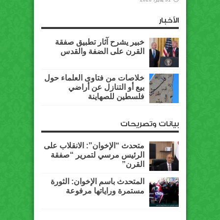
الأخبار
خبير يشرح آثار تطبيق صفقة
القرن على الضفة والقدس
خلاصات من فتاوى العلماء حول
بيع أو التنازل عن أراضي
فلسطين للصهاينة
بيانات وتصريحات
متحدث “الإخوان”: الانقلاب على
الرئيس مرسي لتمرير “صفقة
القرن”
المتحدث باسم الإخوان: الثورة
مستمرة وراياتها مرفوعة