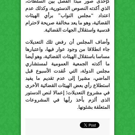
كإحدى صور مبدأ الفصل بين السلطات،
الذي أكدته النصوص الدستورية، وكذلك عدم
اعتداد “مجلس النواب” برأي الهيئات
القضائية، وهو ما يعد مخالفة صريحة لاحترام
قدسية واستقلال الجهات القضائية.
وأضاف المجلس أن رفض تلك التعديلات
جاء انطلاقا من وجود عوار فيها، واعتبارها
مساسا باستقلال الهيئات القضائية، وهو أيضا
ما أكدته الجمعية العمومية لمستشاري
مجلس الدولة، التي عُقدت الأسبوع قبل
الماضي، مشيرا إلى عدم تقديم ما يفيد
استطلاع رأي بعض الهيئات القضائية الأخرى
في مشروع التعديلات؛ إعمالا لنص الدستور
الذى ألزم بأخذ رأيها في المشروعات
المتعلقة بشئونها.