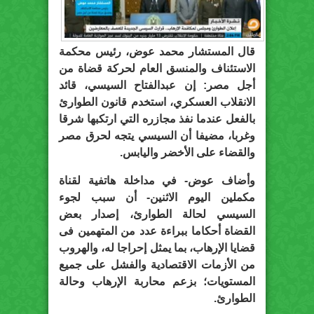
قال المستشار محمد عوض، رئيس محكمة
الاستئناف والمنسق العام لحركة قضاة من
أجل مصر: إن عبدالفتاح السيسي، قائد
الانقلاب العسكري، استخدم قانون الطوارئ
بالفعل عندما نفذ مجازره التي ارتكبها شرقا
وغربا، مضيفا أن السيسي يتجه لحرق مصر
والقضاء على الأخضر واليابس.
وأضاف عوض- في مداخلة هاتفية لقناة
مكملين اليوم الاثنين- أن سبب لجوء
السيسي لحالة الطوارئ، إصدار بعض
القضاة أحكاما ببراءة عدد من المتهمين فى
قضايا الإرهاب، بما يمثل إحراجا له، والهروب
من الأزمات الاقتصادية والفشل على جميع
المستويات؛ بزعم محاربة الإرهاب وحالة
الطوارئ.