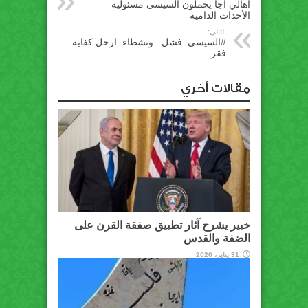
أهالي أجا يحملون السيسى مسئولية
الأحداث الدامية
التالي:
#السيسى_فشل.. ونشطاء: ارحل كفاية
فقر
مقالات أخري
خبير يشرح آثار تطبيق صفقة القرن على
الضفة والقدس
31 يناير، 2020