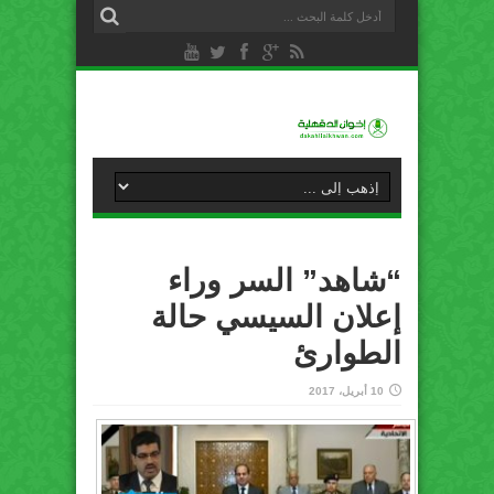
“شاهد” السر وراء
إعلان السيسي حالة
الطوارئ
10 أبريل، 2017