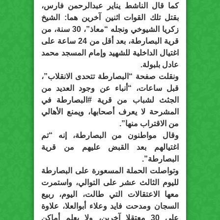
كما قال الناشط يناير عبدالرحمن فارس،
بقتل تلك القوات اثنين آخرين هما: الشيخ
زكريا الشيوخي ونجله “معاذ”، 30 سنة، من
قرية البصارطة، بعد أقل من 24 ساعة على
اغتيال الداخلية للشهيد وإمام المسجد محمد
عادل بلبولة.
ونقلت صفحة “البصارطة تتحدى الانقلاب”،
قبل ساعات، “أنباء عن وجود العديد من
الجثث لشباب من قرية #البصارطة في
المشرحة لا يعرف أصحابها، ويمنع الأهالي
من الاقتراب منها”.
وقال مواطنون من البصارطة، إنه “تم
اغتيالهم بعد القبض عليهم من قرية
البصارطة”.
وتواصلت الحملة المسعورة على البصارطة
لليوم الثالث عشر على التوالي، واستمرت
معها الاعتقالات التي طالت، اليوم، ربيع
السجان ومدحت فايد وعلاء أبوالعلا، علاوة
على 30 معتقلا آخرين، ولا يعلم أماكن