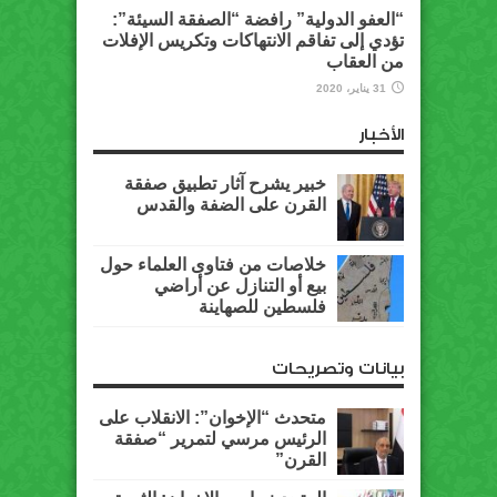
“العفو الدولية” رافضة “الصفقة السيئة”:
تؤدي إلى تفاقم الانتهاكات وتكريس الإفلات
من العقاب
31 يناير، 2020
الأخبار
خبير يشرح آثار تطبيق صفقة
القرن على الضفة والقدس
خلاصات من فتاوى العلماء حول
بيع أو التنازل عن أراضي
فلسطين للصهاينة
بيانات وتصريحات
متحدث “الإخوان”: الانقلاب على
الرئيس مرسي لتمرير “صفقة
القرن”