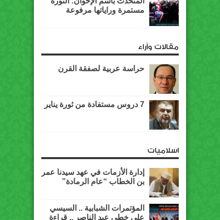
المتحدث باسم الإخوان: الثورة
مستمرة وراياتها مرفوعة
مقالات وآراء
حراسة عربية لصفقة القرن
7 دروس مستفادة من ثورة يناير
اسلاميات
إدارة الأزمات في عهد سيدنا عمر
بن الخطاب “عام الرمادة”
المؤتمرات الشبابية .. السيسي
على خطى عبد الناصر .. قراءة