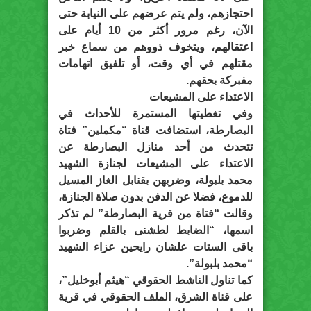
احتجازهم، ولم يتم عرضهم على النيابة حتى
الآن، رغم مرور أكثر من 10 أيام على
اعتقالهم، ويتخوف ذووهم من سماع خبر
مقتلهم في أي وقت، أو تلفيق اتهامات
مفبركة بحقهم.
الاعتداء على المشيعات
وفي تغطيتها المستمرة للأحداث في
البصارطة، استضافت قناة “مكملين” فتاة
تتحدث من أحد منازل البصارطة عن
الاعتداء على المشيعات لجنازة الشهيد
محمد بلبولة، وضربهن بقنابل الغاز المسيل
للدموع، فضلا عن الدفن بدون صلاة الجنازة،
وقالت “فتاة من قرية البصارطة” لم تذكر
اسمها، “الضابط لطشنى بالقلم وضربوا
باقى الستات علشان رايحين عزاء الشهيد
“محمد بلبولة”.
كما تناول الناشط الحقوقي “هيثم أبوخليل”،
على قناة الشرق، الملف الحقوقي في قرية