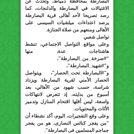
البصارطة بمحافظة دمياط، وتحدث عن
الاغتيالات في البصارطة والدلنجات، كما
رصد تصريحا لأحد أهالى قرية البصارطة
يرصد اعتداءات ميلشيات السيسى على
الأهالى ومنعهم من صلاة الجنازة.
تواصل شعبي
وعلى مواقع التواصل الاجتماعي، تنشط
هاشتاجات عدة، منها
“#صرخة_من_البصارطة”،
و”#شهيد_البصارطة”،
و”#البصارطة_تحت_الحصار”، ويتواصل
الحصار الأمني لقرية البصارطة ويزداد
شراسة، حسب شهود من الأهالي، بعد
أسبوع من بدايته، إذ تتعرض لانتهاكات
واسعة، ليس أقلها اقتحام المنازل وتدمير
الأثاث والمحتويات.
وعلى وقع التفجيرات، اليوم، أكد نشطاء أن
“من يفجر كنائس النصارى، هو من يفجر
جماجم المسلمين فى البصارطة”.