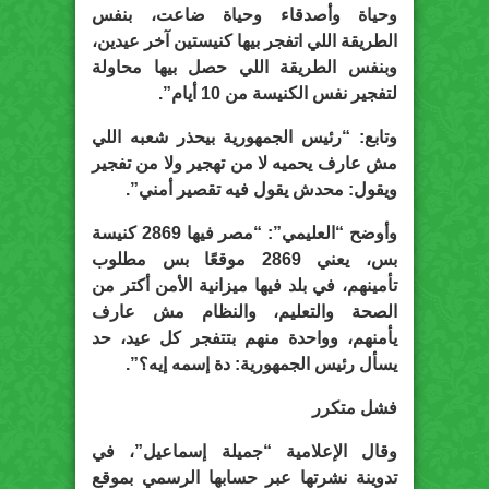
وحياة وأصدقاء وحياة ضاعت، بنفس
الطريقة اللي اتفجر بيها كنيستين آخر عيدين،
وبنفس الطريقة اللي حصل بيها محاولة
لتفجير نفس الكنيسة من 10 أيام”.
وتابع: “رئيس الجمهورية بيحذر شعبه اللي
مش عارف يحميه لا من تهجير ولا من تفجير
ويقول: محدش يقول فيه تقصير أمني”.
وأوضح “العليمي”: “مصر فيها 2869 كنيسة
بس، يعني 2869 موقعًا بس مطلوب
تأمينهم، في بلد فيها ميزانية الأمن أكتر من
الصحة والتعليم، والنظام مش عارف
يأمنهم، وواحدة منهم بتتفجر كل عيد، حد
يسأل رئيس الجمهورية: دة إسمه إيه؟”.
فشل متكرر
وقال الإعلامية “جميلة إسماعيل”، في
تدوينة نشرتها عبر حسابها الرسمي بموقع