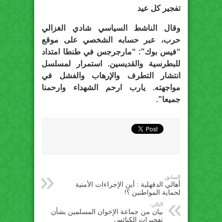
تفجير كل عيد
وقال الناشط السياسي شادي الغزالي
حرب، عبر حسابه الشخصي على موقع
“فيس بوك”: “مارجرجس في طنطا امتداد
للبطرسية والقديسين. استمرار لمسلسل
انتشار التطرف والإرهاب والفشل في
مواجهته. يارب ارحم الشهداء وارحمنا
جميعا”.
السابق:
أهالي الدقهلية : أين الإجراءات الأمنية
لحماية المواطنين ؟!
التالي:
بيان من جماعة الإخوان المسلمين بشأن
تفجيرات الكنائس