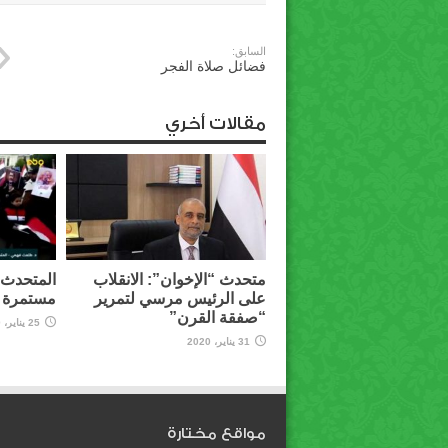
السابق:
فضائل صلاة الفجر
مقالات أخري
متحدث “الإخوان”: الانقلاب
المتحدث ب
على الرئيس مرسي لتمرير
مستمرة و
“صفقة القرن”
25 يناير، 2020
31 يناير، 2020
مواقع مختارة