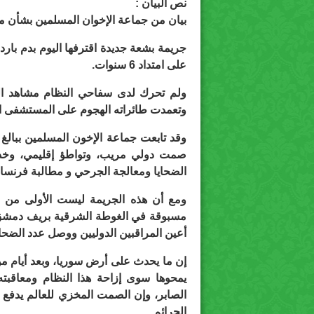
نص البيان :
بيان من جماعة الإخوان المسلمين بشأن م
جريمة بشعة جديدة اقترفها اليوم بدم با
على امتداد 6 سنوات.
ولم تحرك لدى سفاحي النظام مشاهد الق
وتعمدت طائراته الهجوم على المستشفى الر
وقد تابعت جماعة الإخون المسلمين ببال
صمت دولي مريب، وتواطؤ إقليمي، وخذلان
الضحايا ومعالجة الجرحي و مطالبة فرنسا
ومع أن هذه الجريمة ليست الأولى من 
أعين المراقبين الدوليين ووصل عدد الضحايا آنذاك إلى ن
إن ما يحدث على أرض سوريا، وبعد أيام من 
يمحوها سوى إزاحة هذا النظام ومعاقبت
الصابر، وإن الصمت المخزي للعالم يدفع هذ
الجرائم.