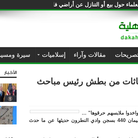
لماء حول بيع أو التنازل عن أراضي فلسطين للصهاينة
تصريحات
مقالات وآراء
إسلاميات
سيرة ومسير
الأخبار
غاثات من بطش رئيس مباحث
واخدوا ملابسهم حرقوها” …
هكذا بدأت زوجة أحد معتقلي الدقهلية بليمان 440 بسجن وادي النطرون حديثها عن ما حدث