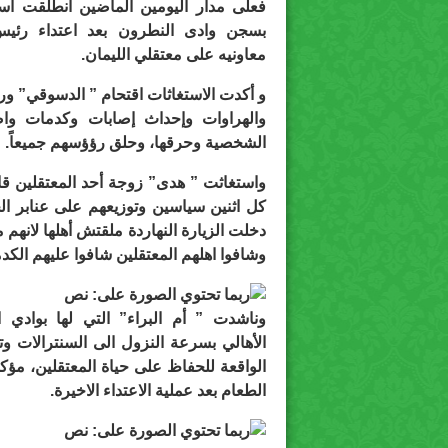
بسجن وادى النطرون بعد اعتداء رئي
معاونيه على معتقلي الليمان.
و أكدت الاستغاثات اقتحام ” الدسوقي” ورج
والهراوات وإحداث إصابات وكدمات واض
الشخصية وحرقها، وحلق رؤؤسهم جميعاً.
واستغاثت ” هدى” زوجة أحد المعتقلين قائ
كل اثنين سياسين وتوزيعهم على عنابر ال
دخلت الزيارة النهاردة ملقتش أهلها لانهم
وشافوا اهلهم المعتقلين شافوا عليهم ال
وناشدت ” أم البراء” التي لها بوادي ا
الأهالي بسرعة النزول الى السنترالات و
الطعام بعد عملية الاعتداء الاخيرة.