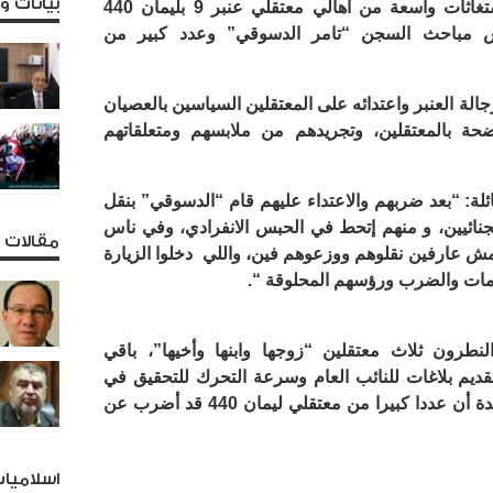
بيانات 
فعلى مدار اليومين الماضين انطلقت استغاثات واسعة من أهالي معتقلي عنبر 9 بليمان 440
س مباحث السجن “تامر الدسوقي” وعدد كبير من
الة العنبر واعتدائه على المعتقلين السياسين بالعصيان
حة بالمعتقلين، وتجريدهم من ملابسهم ومتعلقاتهم
لة: “بعد ضربهم والاعتداء عليهم قام “الدسوقي” بنقل
جنائيين، و منهم إتحط في الحبس الانفرادي، وفي ناس
مقالات و
 مش عارفين نقلوهم ووزعوهم فين، واللي دخلوا الزيارة
كدمات والضرب ورؤسهم المحلوقة “.
لنطرون ثلاث معتقلين “زوجها وابنها وأخيها”، باقي
تقديم بلاغات للنائب العام وسرعة التحرك للتحقيق في
الواقعة للحفاظ على حياة المعتقلين، مؤكدة أن عددا كبيرا من معتقلي ليمان 440 قد أضرب عن
اسلاميا