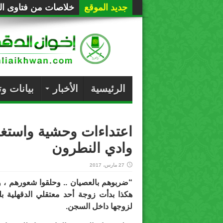
جديد الموقع
خلاصات من فتاوى الع
الرئيسية
الأخبار
بيانات و
اعتداءات وحشية واست
وادي النطرون
27 مارس، 2017
“ضربوهم بالعصيان .. وحلقوا شعورهم ، 
لزوجها داخل السجن.