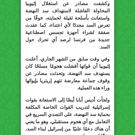
وكشفت مصادر عن استغلال إثيوبيا
المحاولة الفاشلة لاستهداف سد النهضة
واستعانت بأسلحة ثقيلة لحمايته، خوفًا من
تعرض السد مجددًا لأي اعتداء، كما عقدت
صفقة لشراء أجهزة تجسس اصطناعية
جديدة من فرنسا لرصد أي تحرك حول
السد.
وفي وقت سابق من الشهر الجاري، أعلنت
إثيوبيا أن قواتها أفشلت هجومًا مسلحًا كان
يستهدف سد النهضة، وتحدثت مصادر عن
وقوف جماعة معارضة تتهم إريتريا بإيوائها
وراء هذه العملية.
ولجأت أديس أبابا أيضًا إلى الاستعانة بقوات
إسرائيلية لتدريب القوات الخاصة المكلفة
بحماية سد النهضة، على التصدي السريع في
التعامل مع أي هجوم مستقبلي، وهو ما يعني
أن هناك دعمًا علنيًا من إسرائيل لبناء السد،