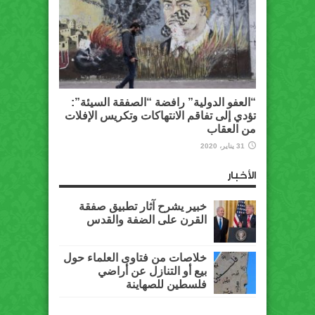
“العفو الدولية” رافضة “الصفقة السيئة”:
تؤدي إلى تفاقم الانتهاكات وتكريس الإفلات
من العقاب
31 يناير، 2020
الأخبار
خبير يشرح آثار تطبيق صفقة
القرن على الضفة والقدس
خلاصات من فتاوى العلماء حول
بيع أو التنازل عن أراضي
فلسطين للصهاينة