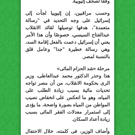
وفقًا لصحف إثيوبية.
وحسب مراقبين، إن إثيوبيا لجأت إلى
إسرائيل على وجه التحديد في “رسالة
متعمدة”، هدفها توصيلها لقائد الانقلاب
عبدالفتاح السيسي، خصوصًا وأن هذا الأمر
يعني أن إسرائيل دعمت بالفعل إقامة السد،
وهي رسالة خطيرة “جدا” وعامل قلق
بالنسبة لمصر.
مرحلة «شد الحزام المائى»
هذا وحذر الدكتور محمد عبدالعاطى، وزير
الرى بحكومة الانقلاب، من أن مصر تواجه
تحديات مائية بسبب زيادة الطلب على
المياه، وهو ما انعكس على انخفاض نصيب
المواطن من المياه بصورة واضحة، ما يؤدى
إلى استمرار معدلات الفقر المائى بسبب
زيادة أعداد السكان.
وأضاف الوزير، فى كلمته، خلال الاحتفال