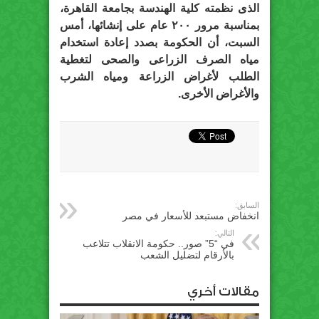
الذى نظمته كلية الهندسة بجامعة القاهرة،
بمناسبة مرور ٢٠٠ عام على إنشائها، أمس
السبت، أن الحكومة بصدد إعادة استخدام
مياه الصرف الزراعى والصحى لتغطية
الطلب لأغراض الزراعة ومياه الشرب
والأغراض الأخرى.
السابق:
انخفاض مستبعد للأسعار في مصر
التالي:
في “5” صور.. حكومة الانقلاب تتلاعب
بالأرقام لتضليل الشعب
مقالات أخري