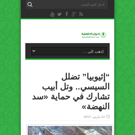
“إثيوبيا” تضلل
السيسي.. وتل أبيب
تشارك في حماية «سد
النهضة»
13 مارس، 2017