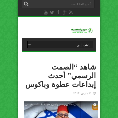
شاهد “الصمت
الرسمي” أحدث
إبداعات عطوة وباكوس
11 مارس، 2017