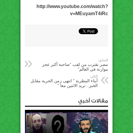
http://www.youtube.com/watch?
v=MEuyamT4iRc
السابق:
مصر تقترب من لقب “صاحبة أكبر عجز
موازنة في العالم”
التالي:
أبناء المطرية ” انتهى زمن الحرية مقابل
الخبز.. نريد الاثنين معا “
مقالات أخري