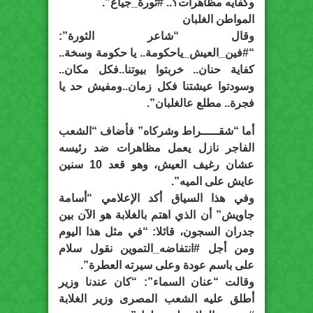
وكفايه مظاهرات؟.. #ثورة_جياع”.
المواطن الغلبان
وقال “شاعر الثورة”:
“#فين_العيش_ياحكومة.. يا حكومة وسخة..
كفاية حنان.. خربتوا بيوتنا..فكل مكان..
وسودتوا عيشتنا فكل زمان..ومفيش حد يا
فجرة.. مطلع عالغلبان”.
أما “شقـــــراط وشركاه” فأضاف “الشعب
الفاجر نازل يعمل مظاهرات ضد رئيسه
عشان رغيف العيش، وهو قعد 10 سنين
عايش على الميه”.
وفي هذا السياق أكد الإعلامي “أسامة
جاويش” أن الذي اهتم بالغلابة هو الآن بين
جدران السجون، قائلا: “في مثل هذا اليوم
ومن أجل #انتفاضه_التموين نقول سلام
على باسم عودة وعلى سيرته العطرة”.
وقالت “عنان السماء”: “كان عندنا وزير
أطلق عليه الشعب المصرى وزير الغلابة