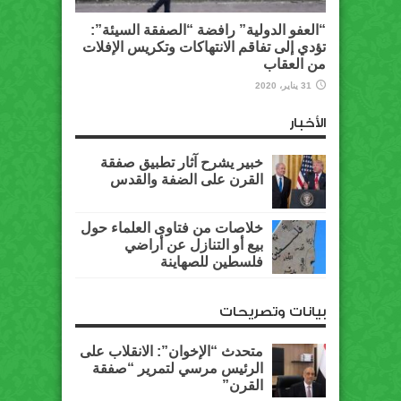
“العفو الدولية” رافضة “الصفقة السيئة”:
تؤدي إلى تفاقم الانتهاكات وتكريس الإفلات
من العقاب
31 يناير، 2020
الأخبار
خبير يشرح آثار تطبيق صفقة
القرن على الضفة والقدس
خلاصات من فتاوى العلماء حول
بيع أو التنازل عن أراضي
فلسطين للصهاينة
بيانات وتصريحات
متحدث “الإخوان”: الانقلاب على
الرئيس مرسي لتمرير “صفقة
القرن”