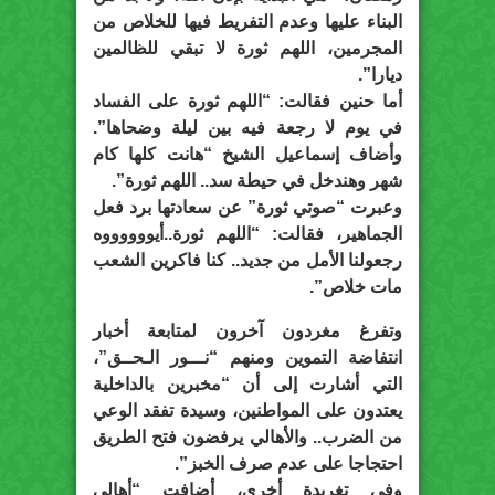
البناء عليها وعدم التفريط فيها للخلاص من
المجرمين، اللهم ثورة لا تبقي للظالمين
ديارا”.
أما حنين فقالت: “اللهم ثورة على الفساد
في يوم لا رجعة فيه بين ليلة وضحاها”.
وأضاف إسماعيل الشيخ “هانت كلها كام
شهر وهندخل في حيطة سد.. اللهم ثورة”.
وعبرت “صوتي ثورة” عن سعادتها برد فعل
الجماهير، فقالت: “اللهم ثورة..أيووووووه
رجعولنا الأمل من جديد.. كنا فاكرين الشعب
مات خلاص”.
وتفرغ مغردون آخرون لمتابعة أخبار
انتفاضة التموين ومنهم “نـــور الـحــق”،
التي أشارت إلى أن “مخبرين بالداخلية
يعتدون على المواطنين، وسيدة تفقد الوعي
من الضرب.. والأهالي يرفضون فتح الطريق
احتجاجا على عدم صرف الخبز”.
وفي تغريدة أخرى، أضافت “أهالي