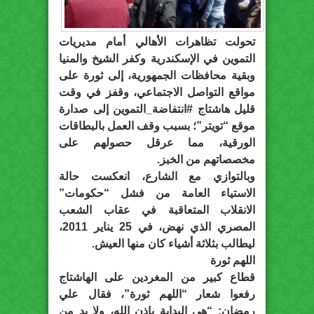
تحولت تظاهرات الأهالي أمام مديريات
التموين في الإسكندرية وكفر الشيخ والمنيا
وبقية محافظات الجمهورية، إلى ثورة على
مواقع التواصل الاجتماعي، وقفز في وقت
قليل هاشتاج #انتفاضة_التموين إلى صدارة
موقع “تويتر”؛ بسبب وقف العمل بالبطاقات
الورقية، مما عرقل حصولهم على
مخصصاتهم من الخبز.
وبالتوازي مع الشارع، انعكست حالة
الاستياء العامة من فشل “حكومات”
الانقلاب المتعاقبة في عقاب الشعب
المصري الذي نهض، في 25 يناير 2011،
ليطالب بثلاثة أشياء كان منها العيش.
اللهم ثورة
قطاع كبير من المغردين على الهاشتاج
رفعوا شعار “اللهم ثورة”، فقال علي
رمضان: “هي البداية بإذن الله، ولا بد من