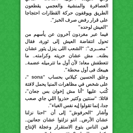
العصافرة والمنشية والعجمي يقطعون
الطريق ويوقفون حركة القطارات احتجاجا
على قرار رفض صرف الخبز”.
“العيش لوحده”
فيما عبر مغردون آخرون عن يأسهم من
تحول انتفاضة العيش إلى ثورة، فقال
“مصــرى”: “الشعب اللى ينزل يثور عشان
بطنه.. مش عشان حريته وكرامته.. ما
تتعطفش معاه؛ لأن أول ما تترميله عضمة..
هيبعك فى أول محطة”.
وعلق الحسين كيلاني بحساب “sona‏ “،
على شخص في مظاهرات المنيا يحمل لافتة
كُتب عليها “أنا مش إخوان بس جعان”،
قائلا: “سنتين وكتير حذروا اللي جاي صعب
جدا، إنما تقولوا إيه نفس الغباء”.
وأشار “الحرفوش” إلى أن “احنا نزلنا
عشان الأرض.. انتو نزلتوا عشان جعانين..
فين الناس بتوع الاستقرار وعجلة الإنتاج