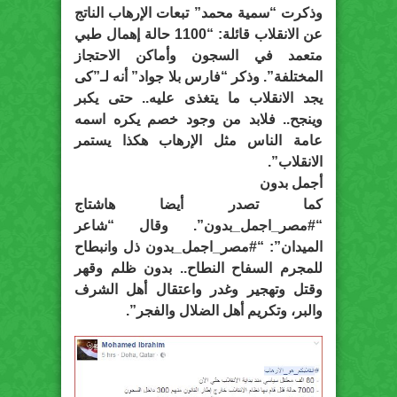
وذكرت “سمية محمد” تبعات الإرهاب الناتج
عن الانقلاب قائلة: “1100 حالة إهمال طبي
متعمد في السجون وأماكن الاحتجاز
المختلفة”. وذكر “فارس بلا جواد” أنه لـ”كى
يجد الانقلاب ما يتغذى عليه.. حتى يكبر
وينجح.. فلابد من وجود خصم يكره اسمه
عامة الناس مثل الإرهاب هكذا يستمر
الانقلاب”.
أجمل بدون
كما تصدر أيضا هاشتاج
“#مصر_اجمل_بدون”. وقال “شاعر
الميدان”: “#مصر_اجمل_بدون ذل وانبطاح
للمجرم السفاح النطاح.. بدون ظلم وقهر
وقتل وتهجير وغدر واعتقال أهل الشرف
والبر، وتكريم أهل الضلال والفجر”.