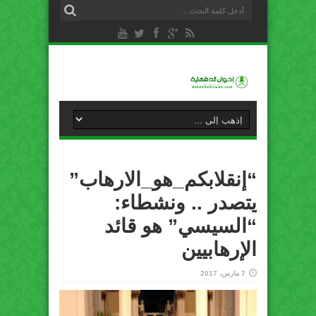
“إنقلابكم_هو_الارهاب”
يتصدر .. ونشطاء:
“السيسي” هو قائد
الإرهابيين
7 مارس، 2017