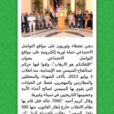
دشن نشطاء وثوريون على مواقع التواصل
الاجتماعي حملة ثورية إلكترونية على مواقع
التواصل الاجتماعي بعنوان
“#إنقلابكم_هو_الارهاب”، وثقوا فيها جرائم
عبدالفتاح السيسي ضد الإنسانية، منذ انقلاب
3 يوليو 2013، بآلاف الشهداء والمعتقلين
والمطاردين والمهجرين، فضلا عن الخيانات
التي يقوم بها السيسي لصالح أعداء الأمة
وخصومها التاريخيين في سيناء وغيرها.
وقال كريم أحمد “7000 حالة قتل قام بها
نظام الانقلاب خارج إطار القانون، منها 300
داخل السجن”. وقالت الخنساء البنا: “إن