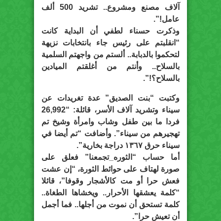
آلاف مصنع ومشروع.. تشريد 500 ألف
عامل!”.
وذكرت حسناء لطفي أن البداية كانت
“انقلبتم على رئيس جاء بانتخابات نزيهة
لتحكموا بالدبابة.. ألستم من واجهتم السلمية
بالسلاح.. وأنتم من أغلقتم الميادين
بالسلاح؟!”.
وكتبت “بنت الصديق” عدة تغريدات عن
سيناء وتشريد آلاف الأسر، قائلة: “26,992
فردا ما بين طفل وشاب وامرأة وشيخ تم
تهجيرهم من سيناء”. وأضافت “تم أيضا في
سيناء حرق ١٣٦٧ دراجة بخارية”.
أما حساب “الثوره_تجمعنا” فعلق على
صورة لهتاف على حوائط الثورة، “إن عشت
فعش حرا أو مت كالأشجار وقوفا”، قائلا
“كلمة يعشقها الأحرار.. ويخشاها الطغاة..
كلمة تستحق أن نموت من أجلها.. فما أجمل
أن تعيش حرا”.