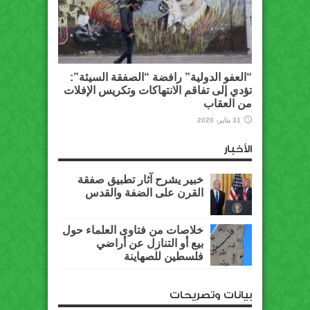
“العفو الدولية” رافضة “الصفقة السيئة”:
تؤدي إلى تفاقم الانتهاكات وتكريس الإفلات
من العقاب
31 يناير، 2020
الأخبار
خبير يشرح آثار تطبيق صفقة
القرن على الضفة والقدس
خلاصات من فتاوى العلماء حول
بيع أو التنازل عن أراضي
فلسطين للصهاينة
بيانات وتصريحات