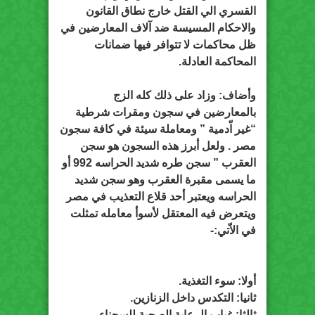
القسري الي القتل خارج نطاق القانون
والاحكام المسيسة ضد آلاف المعارضين في
ظل محاكمات لا تتوافر فيها ضمانات
المحاكمة العادلة.
وأضاف: وزاد على ذلك كله الزج
بالمعارضين في سجون ومقرات شرطية
“غير اّدمية ” ومعاملة سيئة في كافة سجون
مصر . ولعل أبرز هذه السجون هو سجن
العقرب ” سجن طره شديد الحراسه 992 أو
ما يسمى مقبرة العقرب وهو سجن شديد
الحراسه ويعتبر أحد قلاع التعذيب في مصر
ويتعرض فيه المعتقل لأسوأ معامله تمثلت
في الاّتي:-
أولا: سوء التغذية.
ثانيا: التكدس داخل الزنازين.
ثالثا: غياب الرعاية الصحية للسجناء.