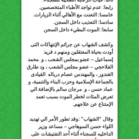
رابعا: عدم تواجد الأطباء المتخصصين.
خامسا: التعنت مع الأهالي أثناء الزيارات.
سادسا: التعذيب داخل السجن.
سابعا: الموت البطيء داخل السجن
وكشف الشهاب عن جرائم الإنتهاكات التى
أودت بحياة المعتقلين ومنهم د فريد
إسماعيل – عضو بمجلس الشعب ، و محمد
الفلاحجي – عضو مجلس الشعب ، ود طارق
الغندور ، والمهندس عصام درباله القيادى
بالجماعة الإسلامية وحزب البناء والتنمية، و
عماد حسن ، و مرجان سالم بالإضافة الي
تعرض المئات لخطر الموت بسبب تعمد
الإمتناع عن علاجهم.
وقال “الشهاب” :وقد تطور الأمر الي تهديد
اللواء حسن السوهاجي – مساعد وزير
الداخليه للسجناء أثناء أحد التفتيشات على