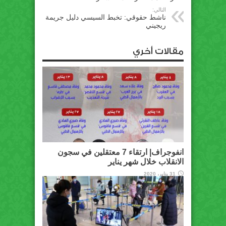
التالي:
ناشط حقوقي: تخبط السيسي دليل جريمة
ريجيني
مقالات أخري
انفوجراف| ارتقاء 7 معتقلين في سجون
الانقلاب خلال شهر يناير
31 يناير، 2020