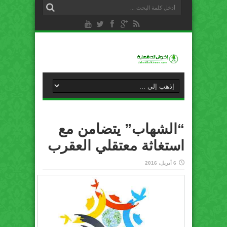
“الشهاب” يتضامن مع
استغاثة معتقلي العقرب
6 أبريل، 2016