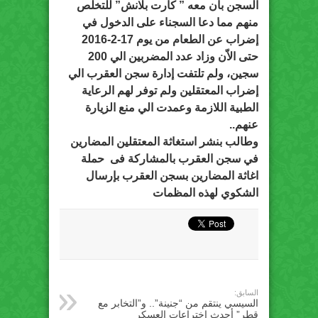
السجن بأن معه ” كارت بلانش” للتخلص
منهم مما دعا السجناء على الدخول في
إضراب عن الطعام من يوم 17-2-2016
حتى الاّن وزاد عدد المضربين الي 200
سجين، ولم تلتفت إدارة سجن العقرب الي
إضراب المعتقلين ولم توفر لهم الرعاية
الطبية اللازمة وعمدت الي منع الزيارة
عنهم..
وطالب بنشر استغاثة المعتقلين المضارين
في سجن العقرب بالمشاركة فى حملة
اغاثة المضارين بسجن العقرب بإرسال
الشكوي لهذه المظمات
السابق:
السيسي ينتقم من “جنينة”.. و”التخابر مع
قطر” أحدث اختراعات العسكر