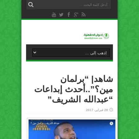
شاهد| “برلمان
مين؟”..أحدث إبداعات
“عبدالله الشريف”
28 فبراير، 2017