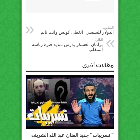
السابق:
الدولار للسيسي: اتغطى كويس وانت نايم!
التالي:
برلمان العسكر يدرس تمديد فترة رئاسة
المنقلب
مقالات أخري
” تسريبات” جديد الفنان عبد الله الشريف