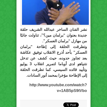
نشر الفنان الساخر عبدالله الشريف حلقة
جديدة بعنوان “برلمان مين؟”، تناولت جانبًا
من مهازل “برلمان العسكر”.
وتطرقت الحلقة إلى إطاحة “برلمان
العسكر” بأحد أذرع الانقلاب توفيق عكاشة
بعد تجاوز حدوده، حيث كشف عن تدخل
نتنياهو لدى أوباما لتمرير انقلاب 3 يوليو
وتأييد قائده السيسي، كما تطرقت الحلقة
إلى الإطاحة مؤخرا بمحمد أنور السادات.
http://www.youtube.com/watch?
v=1AB5pS9tVbo