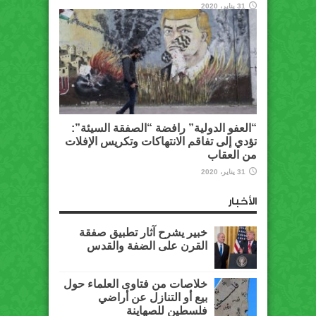
31 يناير، 2020
“العفو الدولية” رافضة “الصفقة السيئة”:
تؤدي إلى تفاقم الانتهاكات وتكريس الإفلات
من العقاب
31 يناير، 2020
الأخبار
خبير يشرح آثار تطبيق صفقة
القرن على الضفة والقدس
خلاصات من فتاوى العلماء حول
بيع أو التنازل عن أراضي
فلسطين للصهاينة