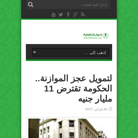
لتمويل عجز الموازنة..
الحكومة تقترض 11
مليار جنيه
26 فبراير، 2017