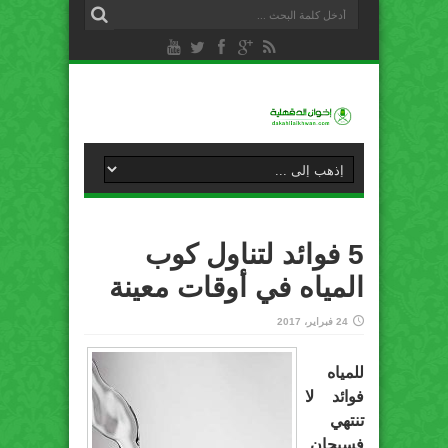
5 فوائد لتناول كوب
المياه في أوقات معينة
24 فبراير، 2017
للمياه
فوائد لا
تنتهي
فسبحان