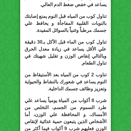
يساعد في خفض ضغط الدم العالي.
تناول كوب من المياه قبل النوم يمنع إصابتك
بالنوبات القلبية المفاجأة و يحافظ علي
جسمك مرطباً وغنياً بالسوائل المفيدة.
تناول كوب من الماء قبل الأكل بـ30 دقيقة
علي اﻷقل يساعد في زيادة معدل الحرق
وبالتالي إنقاص الوزن و تقليل شهيتك في
تناول الطعام.
تناوب 2 كوب من المياه بعد اﻷستيقاظ من
النوم يساعد في شعورك بالنشاط والحيواية
وتعزيز وظائف جسمك الداخلية.
شرب 8 أكواب من المياة يومياً يساعد علي
طرد السموم من الجسم، التخلص من
اﻷمساك، و المحافظة علي الوزن، أما
اﻷشخاص الذين يتبعون حمية غذائية ﻹنقاص
الوزن فعليهم شرب 9 أكواب فيما أكثر من