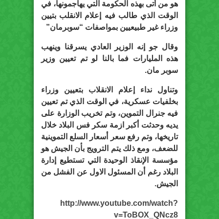
هو من أتى بهذه الحكومة التي يهاجمونها، في
الوقت الذي طالب فيه إعلام الانقلب بتيين
وزراء غير طبيعيين بمواصفات “سوبرمان”
وقال جو إنه الوزير العادي يسرقنا وينهب
هذه المليارات فما بالنا لو تم تعيين وزير
سوبر مان.
وتناول نداء إعلام الانقلاب بتعيين وزراء
بخلفيات عسكرية، في الوقت الذي تم تعيين
فيه جنرال التموين، وتم تخريب الوزارة على
يديه وحدثت أكبر ازمة سكر فس البلاد خلال
تاريخها، وتم رفع سعر أسعار السلع التموينية
للضعف، ومع ذلك يتم الترويج بأن الجيش هو
مؤسسة الإنقاذ الوحيدة التي تستطيع إدارة
البلاد رغم أن المسئول الاول عن الفشل من
الجيش.
http://www.youtube.com/watch?
v=ToBOX_QNcz8