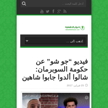
فيديو “جو شو” عن
حكومة السوبرمان:
شالوا ألدوا جابوا شاهين
25 فبراير، 2017