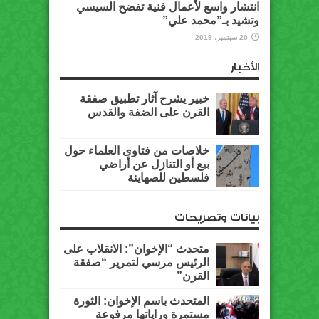
انتشار واسع لأعمال فنية تفضح السيسي
وتشيد بـ”محمد علي”
20 سبتمبر، 2019
الأخبار
خبير يشرح آثار تطبيق صفقة
القرن على الضفة والقدس
خلاصات من فتاوى العلماء حول
بيع أو التنازل عن أراضي
فلسطين للصهاينة
بيانات وتصريحات
متحدث “الإخوان”: الانقلاب على
الرئيس مرسي لتمرير “صفقة
القرن”
المتحدث باسم الإخوان: الثورة
مستمرة وراياتها مرفوعة