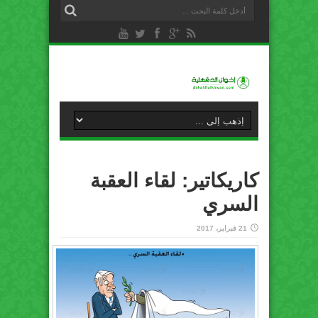
كاريكاتير: لقاء العقبة
السري
21 فبراير، 2017