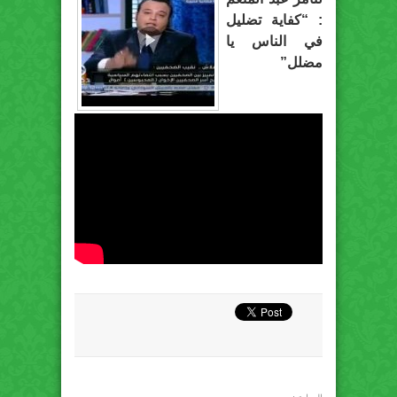
: “كفاية تضليل
في الناس يا
مضلل”