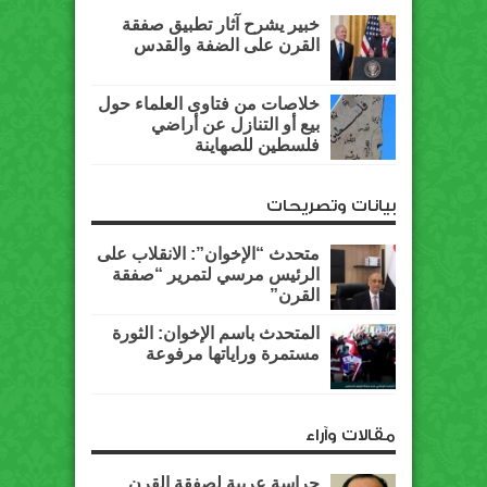
خبير يشرح آثار تطبيق صفقة
القرن على الضفة والقدس
خلاصات من فتاوى العلماء حول
بيع أو التنازل عن أراضي
فلسطين للصهاينة
بيانات وتصريحات
متحدث “الإخوان”: الانقلاب على
الرئيس مرسي لتمرير “صفقة
القرن”
المتحدث باسم الإخوان: الثورة
مستمرة وراياتها مرفوعة
مقالات وآراء
حراسة عربية لصفقة القرن