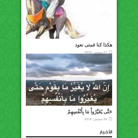
هكذا كنا فمتى نعود
27 سبتمبر، 2019
حَتَّى يُغَيِّرُواْ مَا بِأَنْفُسِهِمْ
26 سبتمبر، 2019
الأخبار