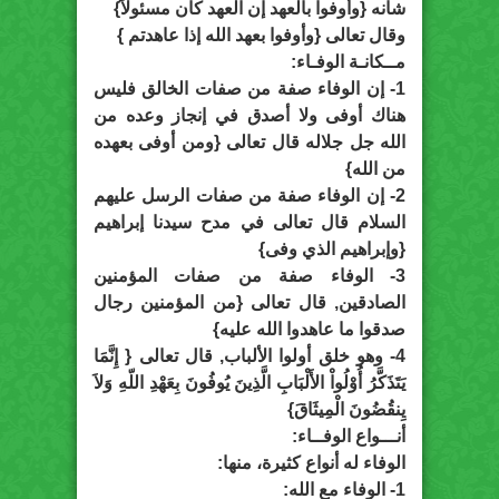
شأنه {وأوفوا بالعهد إن العهد كان مسئولاً}
وقال تعالى {وأوفوا بعهد الله إذا عاهدتم }
مــكانـة الوفـاء:
1- إن الوفاء صفة من صفات الخالق فليس
هناك أوفى ولا أصدق في إنجاز وعده من
الله جل جلاله قال تعالى {ومن أوفى بعهده
من الله}
2- إن الوفاء صفة من صفات الرسل عليهم
السلام قال تعالى في مدح سيدنا إبراهيم
{وإبراهيم الذي وفى}
3- الوفاء صفة من صفات المؤمنين
الصادقين, قال تعالى {من المؤمنين رجال
صدقوا ما عاهدوا الله عليه}
4- وهو خلق أولوا الألباب, قال تعالى { إِنَّمَا
يَتَذَكَّرُ أُوْلُواْ الأَلْبَابِ الَّذِينَ يُوفُونَ بِعَهْدِ اللّهِ وَلاَ
يِنقُضُونَ الْمِيثَاقَ}
أنـــواع الوفــاء:
الوفاء له أنواع كثيرة، منها:
1- الوفاء مع الله: