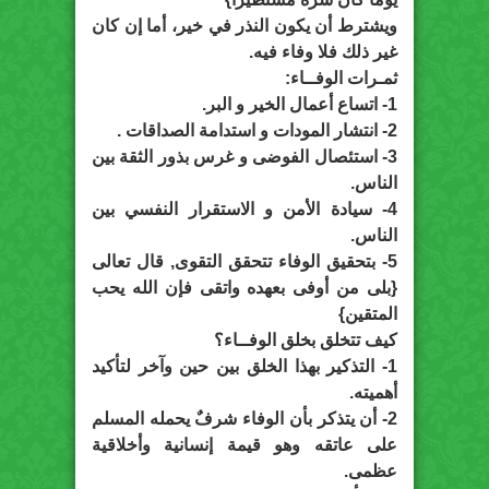
ويشترط أن يكون النذر في خير، أما إن كان
غير ذلك فلا وفاء فيه.
ثمـرات الوفــاء:
1- اتساع أعمال الخير و البر.
2- انتشار المودات و استدامة الصداقات .
3- استئصال الفوضى و غرس بذور الثقة بين
الناس.
4- سيادة الأمن و الاستقرار النفسي بين
الناس.
5- بتحقيق الوفاء تتحقق التقوى, قال تعالى
{بلى من أوفى بعهده واتقى فإن الله يحب
المتقين}
كيف تتخلق بخلق الوفــاء؟
1- التذكير بهذا الخلق بين حين وآخر لتأكيد
أهميته.
2- أن يتذكر بأن الوفاء شرفٌ يحمله المسلم
على عاتقه وهو قيمة إنسانية وأخلاقية
عظمى.