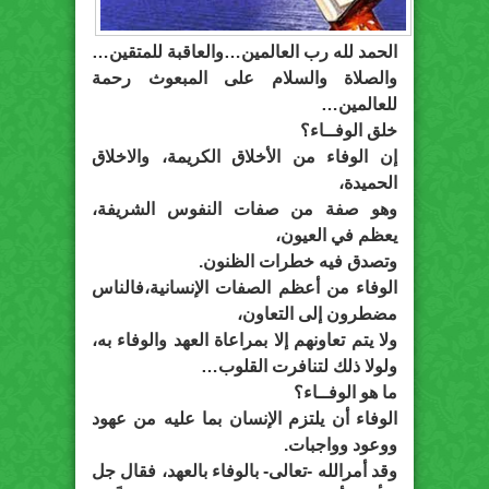
الحمد لله رب العالمين…والعاقبة للمتقين…
والصلاة والسلام على المبعوث رحمة
للعالمين…
خلق الوفــاء؟
إن الوفاء من الأخلاق الكريمة، والاخلاق
الحميدة،
وهو صفة من صفات النفوس الشريفة،
يعظم في العيون،
وتصدق فيه خطرات الظنون.
الوفاء من أعظم الصفات الإنسانية،فالناس
مضطرون إلى التعاون،
ولا يتم تعاونهم إلا بمراعاة العهد والوفاء به،
ولولا ذلك لتنافرت القلوب…
ما هو الوفــاء؟
الوفاء أن يلتزم الإنسان بما عليه من عهود
ووعود وواجبات.
وقد أمرالله -تعالى- بالوفاء بالعهد، فقال جل