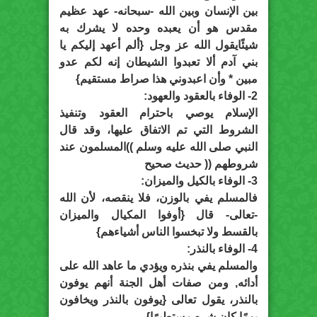
بين الإنسان وبين الله -سبحانه- عهد عظيم
مقدس هو أن يعبده وحده لا يشرك به
شيئًايقول الله عز وجل {ألم أعهد إليكم يا
بني آدم ألا تعبدوا الشيطان إنه لكم عدو
مبين * وأن اعبدوني هذا صراط مستقيم}
2- الوفاء بالعقود والعهود:
الإسلام يوصي باحترام العقود وتنفيذ
الشروط التي تم الاتفاق عليها، وقد قال
النبي صلى الله عليه وسلم ))المسلمون عند
شروطهم (( حديث صحيح
3- الوفاء بالكيل والميزان:
فالمسلم يفي بالوزن، فلا ينقصه، لأن الله
-تعالى- قال {أوفوا المكيال والميزان
بالقسط ولا تبخسوا الناس أشياءهم}
4- الوفاء بالنذر:
والمسلم يفي بنذره ويؤدي ما عاهد الله على
أدائه, ومن صفات أهل الجنة أنهم يوفون
بالنذر، يقول تعالى {يوفون بالنذر ويخافون
يومًا كان شره مستطيرًا}