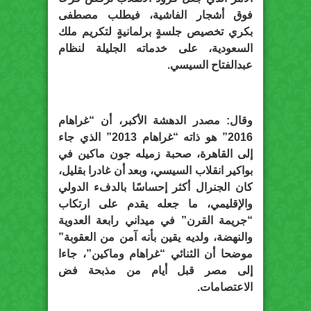
فوق أشجار الفاشية، فيطلب مصطفى
بكري تخصيص جلسةٍ برلمانيةٍ لتكريم ملك
السعودية، على خدماته الجليلة لنظام
عبدالفتاح السيسي.
وقال: مصدر الدهشة الأكبر، أن “غراهام
2016” هو ذاته “غراهام 2013” الذي جاء
إلى القاهرة، صحبة زميله جون ماكين في
بواكير انقلاب السيسي، وبعد أن غادرا بقليل،
كان الجنرال أكثر إحساسًا بالدفء الدولي
والإقليمي، ما جعله يقدم على ارتكاب
“جريمة القرن” في ميداني رابعة العدوية
والنهضة، ولديه يقين بأنه آمن من العقوبة”
موضحا أن الثنائي “غراهام وماكين”، جاءا
إلى مصر قبل أيام من مذبحة فض
الاعتصامات.