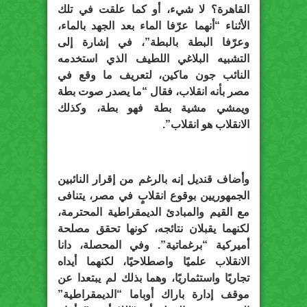
القاهرة؟ لا شيء، أو كما علقت في تلك
الأثناء “أنهما عرّفا الماء بعد الجهد بالماء،
وعرّفا البطة بالبطة”، في إشارة إلى
التشبيه البلاغي اللطيف الذي استخدمه
النائب جون ماكين، لتعريف ما وقع في
مصر بأنه انقلاب، فقال “ما يصدر صوت بطة
ويمشي مشية بطة فهو بطة، وكذلك
الانقلاب هو انقلاب”.
وأضاف قنديل إنه بالرغم من إقرار النائبين
الجمهوريين بوقوع انقلابٍ في مصر، يتنافى
مع القيم والمبادئ الديمقراطية المحترمة،
لكنهما يقبلان نتائجه، كونها تحقق مصلحة
أميركية “برغماتية”. وفي المحصلة، دانا
الانقلاب علميًا واصطلاحيًا، لكنهما أيداه
تجاريًا واستثماريًا، وهما بذلك لم يبتعدا عن
موقف إدارة باراك أوباما “الديمقراطية”