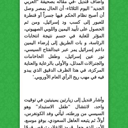
وأضاف قنديل -في مقاله بصحيفة “العربي
الجديد” اليوم الثلاثاء- أن الحال بمصر وصل
أن أصبح نظام الحكم فيها جسراً أو قنطرة
للعبور إلى كسب ود إسرائيل، ومن ثم
الحصول على تأييد اليمين واللوبي الصهيوني،
المؤثر للغاية في حسم نتيجة انتخابات
الرئاسة، و بات الطريق إلى إرضاء اليمين
داعم إسرائيل يمر عبر عبدالفتاح السيسي،
نور عين إسرائيل، وطفل الحاخامات
والجنرالات المدلل، والأولى بالرعاية والعناية
المركزة، في هذا الظرف الدقيق الذي يبدو
فيه في مهب ريح الرأي العام الأوروبي.’
وأشار قنديل إلى زيارتين يمينيتين في توقيت
واحد، لانتشال “طفل الاستبداد” وهو
السيسي من ورطته، ليأتي وفد الكونغرس،
أولاً، ثم يتبعه العاهل السعودي، بوفدٍ موسع،
الأمر الذي جعل قرود الانقلاب ترقص فرحًا