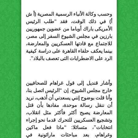
وحسب وكالة الأنباء الرسمية المصرية (أ ش
أ) في ذلك الوقت، فقد “طلب الرئيس
الأمريكى باراك أوباما من عضوين جمهوريين
بارزين في مجلس الشيوخ السفر إلى مصر،
للاجتماع مع قادتها العسكريين والمعارضة،
بينما يعكف حلفاء القاهرة على دراسة كيفية
الرد على الاضطرابات التى تعصف بالبلاد”.
وأشار قنديل إلى قول غراهام للصحافيين
خارج مجلس الشيوخ، إن “الرئيس اتصل بنا،
وأنا قلت بوضوح إنني يسعدني أن أذهب، نريد
أن ننقل رسالة موحدة، مفادها بأن قتل
المعارضة يصبح أكثر فأكثر مثل انقلاب،
وتشجيع العسكريين للتحرك قدما نحو إجراء
انتخابات”، متسائلا: “ماذا فعل ماكين
وغراهام، بعد مباحثات ماراثونية في