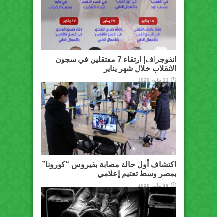
انفوجراف| ارتقاء 7 معتقلين في سجون
الانقلاب خلال شهر يناير
31 يناير، 2020
اكتشاف أول حالة مصابة بفيروس “كورونا”
بمصر وسط تعتيم إعلامي
26 يناير، 2020