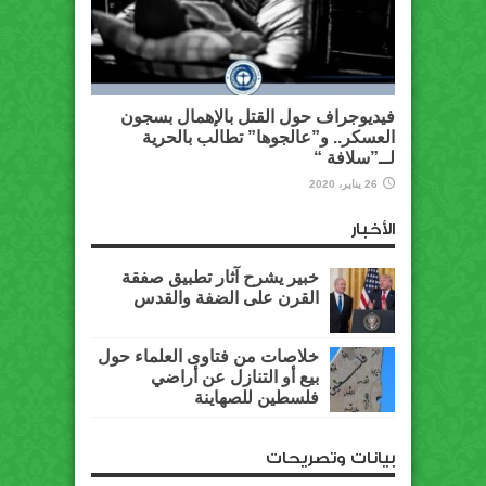
فيديوجراف حول القتل بالإهمال بسجون
العسكر.. و”عالجوها” تطالب بالحرية
لــ”سلافة “
26 يناير، 2020
الأخبار
خبير يشرح آثار تطبيق صفقة
القرن على الضفة والقدس
خلاصات من فتاوى العلماء حول
بيع أو التنازل عن أراضي
فلسطين للصهاينة
بيانات وتصريحات