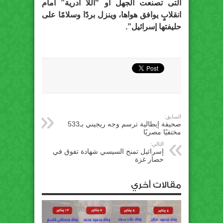
التى تصنعت الجهل أو “اللا أدرية” أمام
انقلابٍ يوافق هواها، وينزل بردًا وسلامًا على
حليفتها إسرائيل”.
السابق:
صحيفة إيطالية ترسم وجه ريجيني بـ533
مختفيًا مصريًا
التالي:
إسرائيل تمنح السيسي شهادة تفوق في
حصار غزة
مقالات أخري