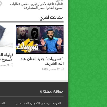
السابق:
فاعلية ثلاثية لأحرار نبروه ضمن فعاليات
أسبوع انقذوا مصر المحطوفة
مقالات أخري
قيلولة ال
” تسريبات” جديد الفنان عبد
الأسبوع 
الله الشريف
25 سبتمبر، 2019
27 سبتمبر، 2019
مواقع مختارة
الموقع الرسمي للاخوان المسلمين
الصف