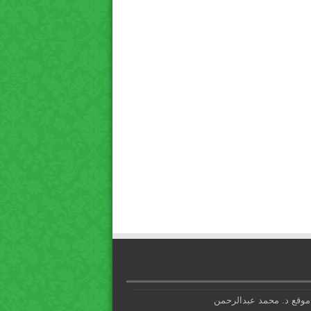
موقع د. محمد عبدالرحمن