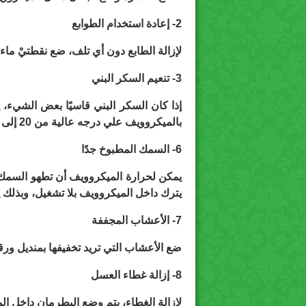
2-
إعادة استخدام الطوابع
لإزالة الطابع دون أي تلف، ضع نقطتيْ ماء على الطابع، وأد
3-
تنعيم السكر البني
إذا كان السكر البني قاسيًا بعض الشيء،
بالميكروويف علي درجه عالية من 20 إلى 30 ثانية
6-
السمك المطبوخ جدًا
يمكن لحرارة الميكروويف أن تطهو السمك 
يترك داخل الميكروويف بلا تشغيل، وبذلك يص
7-
الأعشاب المجففة
ضع الأعشاب التي تريد تخفيفها بمنديل ورقي، وأد
8-
إزالة غطاء العسل
لإزالة الغطاء، يتم وضع البطرمان داخل ال