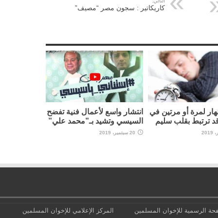
التالي:
كاريكاتير : سجون مصر “مصيف”
نهار لمرة أو مرتين في
انتشار واسع لأعمال فنية تفضح
قد ترتبط بقلب سليم
السيسي وتشيد بـ”محمد علي”
20 سبتمبر، 2019
حة الرسمية للإخوان المسلمين
المركز الإعلامي للإخوان المسلمين