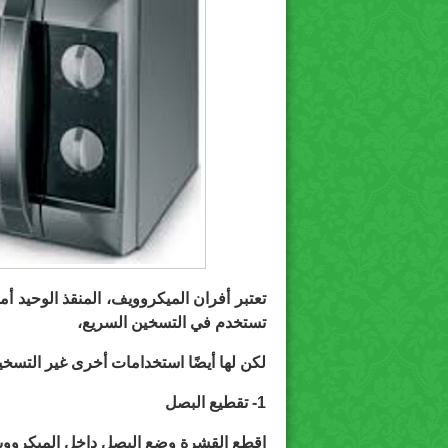
تعتبر أفران الميكروويف، المنقذ الوحيد 
تستخدم في التسخين السريع،
لكن لها أيضًا استخدامات أخرى غير التسخين، ذكرها 
1-
تقطيع البصل
اقطع القشرة وضع البصل داخل الميكروويف لمده 30 ثانية، وود