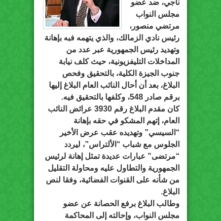
ناجي، ضد عضو
مجلس النواب
مرتضي منصور،
رئيس نادي الزمالك، والذي يتهمه فبه بإهانة
وتهديد رئيس الجمهورية عبر عدد من
المداخلات التليفزيونية، حيث كلف نيابة
جنوب الجيزة الكلية، بالتحقيق وفحص
البلاغ، بعد أن أحال النائب العام البلاغ إليها
برقم صادر 548، وكلفها بالتحقيق فيه.
كان مقدم البلاغ رقم 3930 عرائض النائب
العام، إتهم المشكو في حقه بإهانة
“السيسي” وتهديده عقب عرض الأخير
الجلوس مع شباب “الألتراس”، ليردد
“مرتضى” عبارات عديدة تمثل إهانة لرئيس
الجمهورية والتطاول عليه ومحاولة التقليل
من شأنه على القنوات الفضائية، وفقا لنص
البلاغ.
وطالب البلاغ برفع الحصانة عن عضو
مجلس النواب، وإحالته إلى المحاكمة