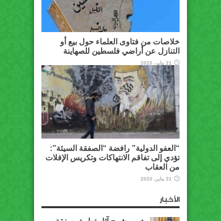
خلاصات من فتاوى العلماء حول بيع أو
التنازل عن أراضي فلسطين للصهاينة
31 يناير، 2020
“العفو الدولية” رافضة “الصفقة السيئة”:
تؤدي إلى تفاقم الانتهاكات وتكريس الإفلات
من العقاب
31 يناير، 2020
الأخبار