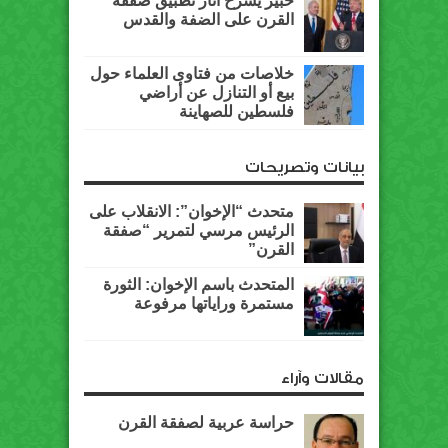
خبير يشرح آثار تطبيق صفقة
القرن على الضفة والقدس
خلاصات من فتاوى العلماء حول
بيع أو التنازل عن أراضي
فلسطين للصهاينة
بيانات وتصريحات
متحدث “الإخوان”: الانقلاب على
الرئيس مرسي لتمرير “صفقة
القرن”
المتحدث باسم الإخوان: الثورة
مستمرة وراياتها مرفوعة
مقالات وآراء
حراسة عربية لصفقة القرن