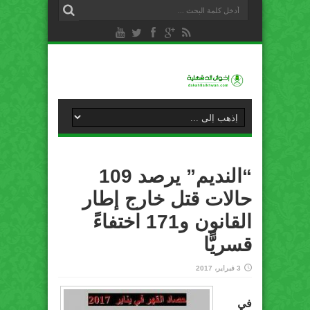
“النديم” يرصد 109
حالات قتل خارج إطار
القانون و171 اختفاءً
قسريًّا
3 فبراير، 2017
في