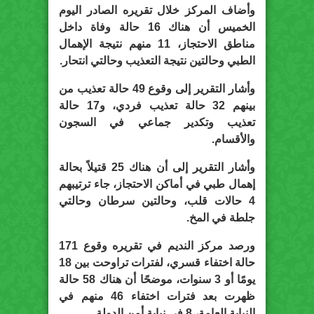
وأضاف المركز خلال تقريره الصادر اليوم
الخميس أن هناك 16 حالة وفاة داخل
مناطق الاحتجاز، 11 منهم نتيجة الإهمال
الطبي وحالتين نتيجة التعذيب وحالتي انتحار.
وأشار التقرير إلى وقوع 49 حالة تعذيب من
بينهم 32 حالة تعذيب فردي، و17 حالة
تعذيب وتكدير جماعي في السجون
والأقسام.
وأشار التقرير إلى أن هناك 25 قتيلاً بحالة
إهمال طبي في أماكن الاحتجاز، جاء ترتيبهم
4 حالات قلب، وحالتين سرطان وحالتي
جلطة في المخ.
ورصد مركز النديم في تقريره وقوع 171
حالة اختفاء قسري، لفترات تراوحت بين 18
يومًا أو 3 سنوات، موضحًا أن هناك 58 حالة
ظهرت بعد فترات اختفاء 46 منهم في
النيابة العامة، 8 في نيابة أمن الدولة.