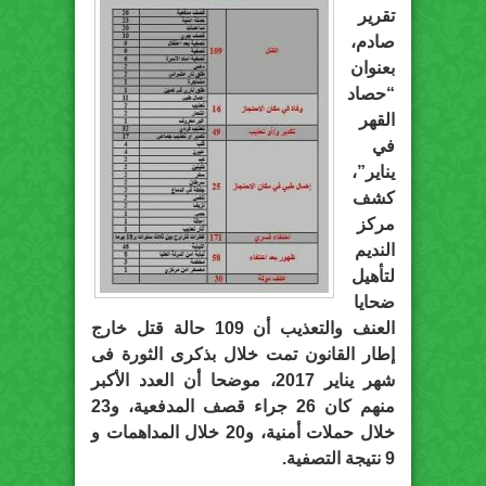
تقرير
صادم،
بعنوان
“حصاد
القهر
في
يناير”،
كشف
مركز
النديم
لتأهيل
ضحايا
العنف والتعذيب أن 109 حالة قتل خارج
إطار القانون تمت خلال بذكرى الثورة فى
شهر يناير 2017، موضحا أن العدد الأكبر
منهم كان 26 جراء قصف المدفعية، و23
خلال حملات أمنية، و20 خلال المداهمات و
9 نتيجة التصفية.