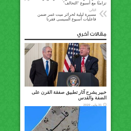
تزامنًا مع أسبوع “التحالف”
التالي:
مسيرة ليلية لحرائر ميت غمر ضمن
فاعليات أسبوع السيسى فقرنا
مقالات أخري
خبير يشرح آثار تطبيق صفقة القرن على
الضفة والقدس
31 يناير، 2020