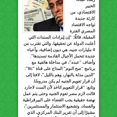
الخبير
الاقتصادي، من
كارثة جديدة
تواجه الاقتصاد
المصري الفترة
المقبلة، قائلًا: “إن إيرادات السندات التي
أعلنت الدولة عن تحقيقها، والتي تقترب من
4 مليارات جنيه، هي ديون إضافية، وأعباء
جديدة تتحمل الأجيال القادمة تسديدها”.
وأضاف “عبده”، في مداخلة هاتفية مع
برنامج “صح النوم” المذاع على قناة “ltc”:
“الدين مذلة بالنهار، وهم بالليل”، لافتا إلى
أن قرار تعويم الجنيه لم يكن مدروسًا.
وتابع: “قرار التعويم اتاخد لأن الست لاجارد
قالت لازم مصر تعوم الجنيه وحتى يتم عمل
نهضة حقيقية يجب القضاء على البيرقراطية
والفساد، وتشجيع الاستثمار والمستثمرين”،
مشيرًا إلى أن تقرير البنك المركزي، الذي