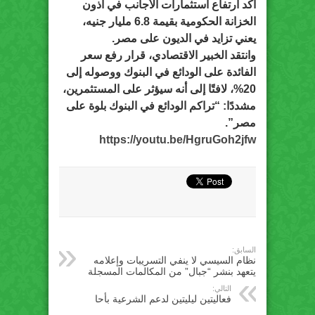
أكد ارتفاع استثمارات الأجانب في أذون
الخزانة الحكومية بقيمة 6.8 مليار جنيه،
يعني تزايد في الديون على مصر.
وانتقد الخبير الاقتصادي، قرار رفع سعر
الفائدة على الودائع في البنوك ووصوله إلى
20%، لافتًا إلى أنه سيؤثر على المستثمرين،
مشددًا: “تراكم الودائع في البنوك بلوة على
مصر”.
https://youtu.be/HgruGoh2jfw
السابق:
نظام السيسي لا ينفي التسريبات وإعلامه
يتعهد بنشر “جبال” من المكالمات المسجلة
التالي:
فعاليتين ليليتين لدعم الشرعية بأحا