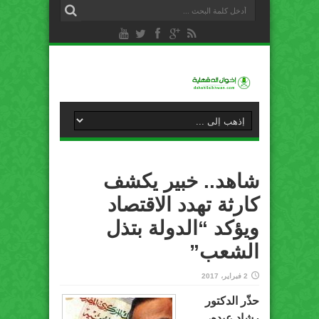
شاهد.. خبير يكشف
كارثة تهدد الاقتصاد
ويؤكد “الدولة بتذل
الشعب”
2 فبراير، 2017
حذّر الدكتور
رشاد عبده،