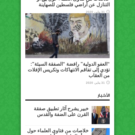
التنازل عن أراضي فلسطين للصهاينة
31 يناير، 2020
“العفو الدولية” رافضة “الصفقة السيئة”:
تؤدي إلى تفاقم الانتهاكات وتكريس الإفلات
من العقاب
31 يناير، 2020
الأخبار
خبير يشرح آثار تطبيق صفقة
القرن على الضفة والقدس
خلاصات من فتاوى العلماء حول