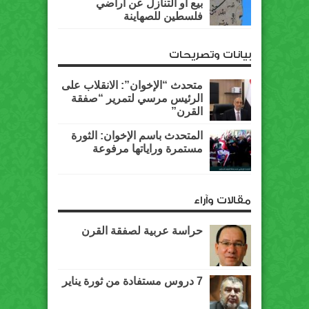
بيع أو التنازل عن أراضي
فلسطين للصهاينة
بيانات وتصريحات
متحدث “الإخوان”: الانقلاب على
الرئيس مرسي لتمرير “صفقة
القرن”
المتحدث باسم الإخوان: الثورة
مستمرة وراياتها مرفوعة
مقالات وآراء
حراسة عربية لصفقة القرن
7 دروس مستفادة من ثورة يناير