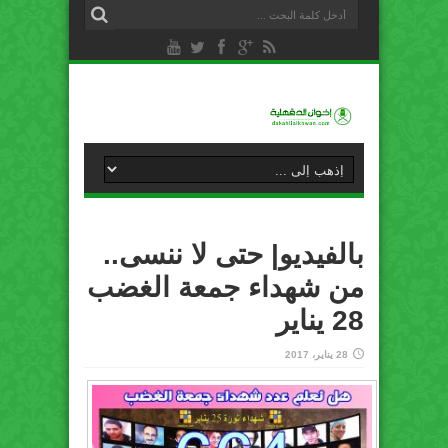
بالفيديو| حتى لا ننسى..
من شهداء جمعة الغضب
28 يناير
28 يناير، 2017