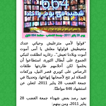
“قولوا لأمي متزعليش وحياتي عندك
متعيطيش قولولها معلش يا أمى أموت
أموت وبلادنا تعيش”.. زغاريد انطلقت لتبكي
الجموع على أبطال الثورة، استطاعوا أن
يحلموا لكن أحلامهم طاردتها طلقات
الرصاص على كوبري قصر النيل، وركعات
للصلاة لم تتح لأصحابها إنهاءئها، وتحديدًا في
جمعة الغضب 28 يناير 2011، لتعلن عن
استشهاد 646 مواطنًا.
نعيد رصد بعض شهداء جمعة الغضب 28
يناير 2011، ومن بينهم: