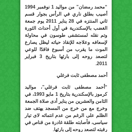
“محمد رمضان” من مواليد 1 نوفمبر 1994
أصيب بطلق ناري في الرأس بجوار قسم
ثاني المنتزه في 28 يناير 2011 يوم جمعة
الغضب بالإسكندرية في أول أحداث الثورة
وتم نقله لمستشفى طوسون في محاولة
لإسعافه وعلاجه للإنقاذ حياته ليظل يصارع
الموت ما يقرب من أسبوع فاقدًا للوعي
لتصعد روحه إلى بارئها بتاريخ 3 فبراير
2011.
أحمد مصطفى ثابت فرغلي
“أحمد مصطفى ثابت فرغلي”، مواليد
كرموز بالإسكندرية بتاريخ 1 مايو 1993، في
الثامن والعشرين من يناير أدى صلاة الجمعة
وخرج مع من خرج من المسجد يهتف ضد
الظلم على الرغم من عدم انتمائه لاى تيار
سياسى، فأصابته طلقة غادرة من قناص في
رقبته لتصعد روحه إلى بارئها.