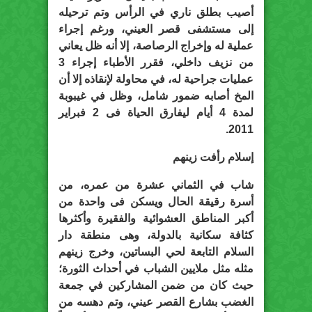
أصيب بطلق ناري في الرأس وتم ترحيله
إلى مستشفى قصر العيني، ورغم إجراء
عملية له وإخراج الرصاصة، إلا أنه ظل يعاني
من نزيف داخلي، فقرر الأطباء إجراء 3
عمليات جراحية له، في محاولة لإنقاذه إلا أن
المخ أصابه ضمور شامل، وظل في غيبوبة
لمدة 4 أيام ليفارق الحياة فى 2 فبراير
2011.
إسلام رأفت زينهم
شاب في الثماني عشرة من عمره، من
أسرة رقيقة الحال ويسكن فى واحدة من
أكبر المناطق العشوائية والفقيرة وأكثرها
كثافة سكانية بالدولة، وهى منطقة دار
السلام التابعة لحي البساتين، وخرج زينهم
مثله مثل ملايين الشباب في أحداث الثورة؛
حيث كان من ضمن المشاركين في جمعة
الغضب بشارع القصر عيني، وتم دهسه من