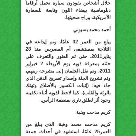
خلال أشخاص يقودون سيارة تحمل أرقاماً
دبلوماسية بيضاء اللون وتابعة للسفارة
الأمريكية، وراح ضحيتها.
أحمد محمد بسيوني
يبلغ من العمر 32 عامًا، وتم إيداعه في
الثلاجة بمستشفى أم المصريين منذ 28
يناير2011، حتى تم العثور والتعرف على
جثته بمعرفة ذويه يوم الأربعاء 2 فبراير
2011، وتم نقل الجثمان إلى مشرحة زينهم،
وتم تشريح الجثة وإصدار تصريح الدفن الذي
جاء فيه؛ (إثبات الكسور بالأضلاع وتهتك
بالرئة والقلب)، كما لاحظ لذويه أثناء تكفينه
وجود أثر لطلق ناري بمنطقة الرأس.
كريم مدحت وهبة
كريم مدحت محمد وهبة، الذى يبلغ من
العمر25 عامًا، استشهد في أحداث جمعة