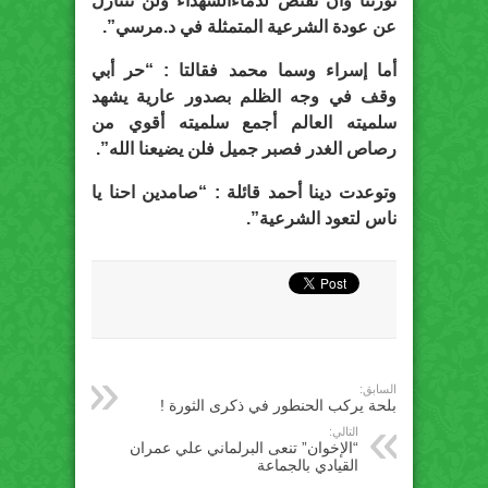
ثورتنا وأن نقتص لدماءالشهداء ولن نتنازل
عن عودة الشرعية المتمثلة في د.مرسي”.
أما إسراء وسما محمد فقالتا : “حر أبي
وقف في وجه الظلم بصدور عارية يشهد
سلميته العالم أجمع سلميته أقوي من
رصاص الغدر فصبر جميل فلن يضيعنا الله”.
وتوعدت دينا أحمد قائلة : “صامدين احنا يا
ناس لتعود الشرعية”.
السابق:
بلحة يركب الحنطور في ذكرى الثورة !
التالي:
“الإخوان” تنعى البرلماني علي عمران
القيادي بالجماعة