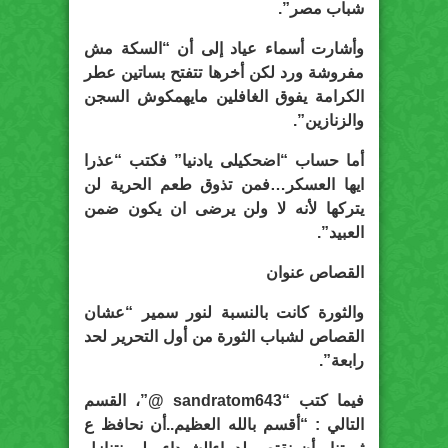
شباب مصر”.
وأشارت أسماء عياد إلى أن “السكة مش
مفروشة ورد لكن أخرها تتفتح بساتين عطر
الكرامة يفوق الغافلين مايهمكوش السجن
والزنازين”.
أما حساب “اضحكيلى يادنيا” فكتب “عذرا
ايها العسكر…فمن تذوق طعم الحرية لن
يتركها لأنه لا ولن يرضى ان يكون ضمن
العبيد”.
القصاص عنوان
والثورة كانت بالنسبة لنور سمير “عشان
القصاص لشباب الثورة من أول التحرير لحد
رابعة”.
فيما كتب “sandratom643 ‏@”، القسم
التالي : “أقسم بالله العظيم..أن نحافظ ع