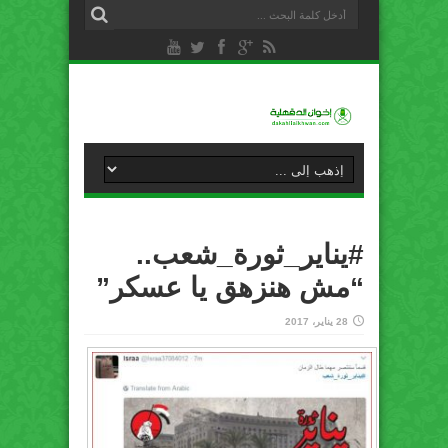
#يناير_ثورة_شعب..
“مش هنزهق يا عسكر”
28 يناير، 2017