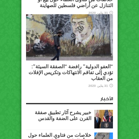
التنازل عن أراضي فلسطين للصهاينة
31 يناير، 2020
“العفو الدولية” رافضة “الصفقة السيئة”:
تؤدي إلى تفاقم الانتهاكات وتكريس الإفلات
من العقاب
31 يناير، 2020
الأخبار
خبير يشرح آثار تطبيق صفقة
القرن على الضفة والقدس
خلاصات من فتاوى العلماء حول