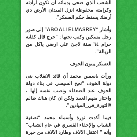
الشعب الذي ضحى بدمائه ان تكون ارادته
وكرامته محفوظة انزل الميدان الأرض دي
أرضك يسقط حكم العسكر”.
وأشار “ABO ALI ELMASREY” إلى صور
رجل مسكين وكتب تحتها : “خرج قال كفاية
حرام ٦٤ سنة لاجئ علي ارضي ياكل من
الزبالة”.
العسكر يبنون الخوف
ورأت ياسمين محمد أن قائد الانقلاب بنى
دولة الخوف “نجح السيسى فى بناء دولة
الخوف عند الضعفاء ونصب نفسه إلها ،
واختار منهم العبيد ولكن ان كان هناك ظالم
#الثورة_فى_الميادين”.
فيما أكدت نورة وأسماء محمد “تصفية
الشباب والإخفاء القسري في عام الشباب”
وأنه ” اعتقل الآلاف وطارد الآلاف من خيرة