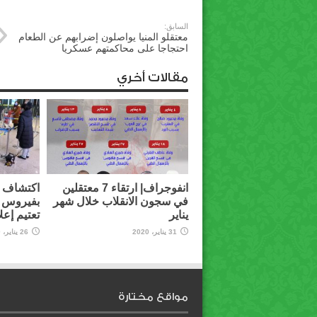
السابق:
معتقلو المنيا يواصلون إضرابهم عن الطعام
احتجاجا على محاكمتهم عسكريا
مقالات أخري
انفوجراف| ارتقاء 7 معتقلين
اكتشاف أ
في سجون الانقلاب خلال شهر
بفيروس 
يناير
تعتيم إعل
31 يناير، 2020
26 يناير، 2020
مواقع مختارة