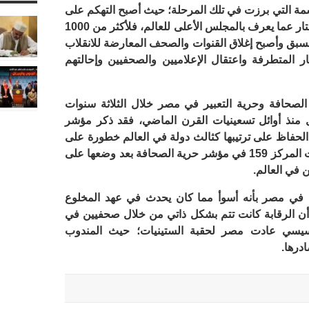
لسمة التي برزت في تلك المرحلة؛ حيث أصبح التهكم على
ثورة 25 من يناير عملا وطنيا، كما أذيح الستار عما يعرف بالمجلس الأعلى للعالم، فلأكثر من 1000
مسبق وأصبح إغلاق القنوات والصحف المعارضة للانقلاب
 المتطرفة واعتقال الإعلاميين والصحفيين وإحالتهم
صحافة وحرية التعبير في مصر خلال الثلاثة سنوات
 منذ أوائل تسعينيات القرن الماضي، فقد ذكر مؤشر
حفاظ على ترتيبها كثالث دولة في العالم خطورة على
الصحفيين من حيث عدد القتلى، كما احتلت المركز 159 في مؤشر حرية الصحافة بعد وضعها على
 في العالم.
م في مصر بأنه أسوأ مما كان يحدث في عهد المخلوع
أن الرقابة كانت تتم بشكل ذاتي من خلال صحفيين في
يسي عادت مصر لحقبة الستينيات؛ حيث المندوب
درها.