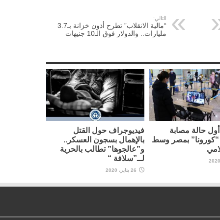
التالي:
“مالية الانقلاب” تطرح أذون خزانة بـ3.7
مليارات.. والدولار فوق الـ10 جنيهات
ول حالة مصابة
فيديوجراف حول القتل
“كورونا” بمصر وسط
بالإهمال بسجون العسكر..
امي
و”عالجوها” تطالب بالحرية
لــ”سلافة “
26 يناير، 2020