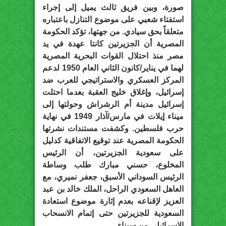
صورة، وبين فريق ثالث يميل إلى إجراء
استفتاء شعبي على موضوع التنازل باعتباره
متعلقاً بحق سيادي. من جهتها، تؤكد الحكومة
المصرية أن الجزيرتين كانتا عهدة في يد
مصر منذ احتلال القوات البحرية المصرية
لهما في يناير/كانون الثاني العام 1950 لدعم
المركز العسكري والاستراتيجي للعرب ضد
إسرائيل، وإغلاق خليج العقبة بعدما احتلت
إسرائيل مدينة أم الرشراش وحولتها إلى
ميناء إيلات في مارس/آذار 1949 في نهاية
حرب فلسطين. وكشفت مستندات نشرتها
الحكومة المصرية عند توقيع الاتفاقية كدليل
على سعودية الجزيرتين، أن الرئيس
المخلوع، حسني مبارك طلب وساطة
الرئيس السوداني الأسبق، جعفر نميري، مع
العاهل السعودي الراحل، الملك خالد بن عبد
العزيز لإقناعه بعدم إثارة موضوع استعادة
السعودية للجزيرتين حتى إتمام الانسحاب
الإسرائيلي من سيناء.