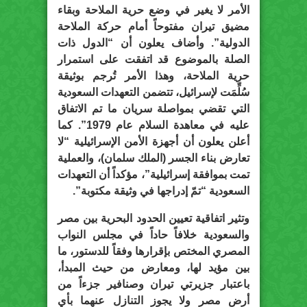
الأمر لا يغير في وضع حرية الملاحة وبقاء
مضيق تيران مفتوحاً أمام حركة الملاحة
الدولية”. وأضاف يعلون أن “الدول ذات
الصلة بالموضوع قد اتفقت على استمرار
حرية الملاحة، وهذا الأمر تُرجم بوثيقة
سُلِّمَت لإسرائيل، تتضمن التعهدات السعودية
التي تقضي بمواصلة سريان ما تم الاتفاق
عليه في معاهدة السلام عام 1979”. كما
أعلن يعلون أن أجهزة الأمن الإسرائيلية “لا
تعارض بناء الجسر (الملك سلمان)، والعملية
تمت بموافقة إسرائيلية”، مؤكداً أن التعهدات
السعودية “تمّ إدراجها في وثيقة مكتوبة”.
وتثير اتفاقية تعيين الحدود البحرية بين مصر
والسعودية خلافاً حاداً في مجلس النواب
المصري المختص بإقرارها وفقاً للدستور، ما
بين مؤيد لها، ومعارض من حيث المبدأ،
باعتبار جزيرتي تيران وصنافير جزءاً من
أرض مصر ولا يجوز التنازل عنهما بأي