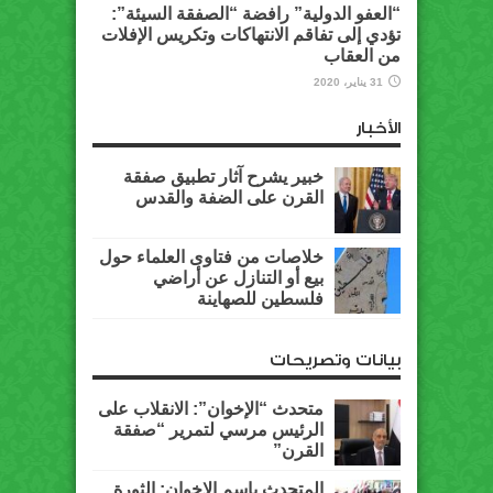
“العفو الدولية” رافضة “الصفقة السيئة”:
تؤدي إلى تفاقم الانتهاكات وتكريس الإفلات
من العقاب
31 يناير، 2020
الأخبار
خبير يشرح آثار تطبيق صفقة
القرن على الضفة والقدس
خلاصات من فتاوى العلماء حول
بيع أو التنازل عن أراضي
فلسطين للصهاينة
بيانات وتصريحات
متحدث “الإخوان”: الانقلاب على
الرئيس مرسي لتمرير “صفقة
القرن”
المتحدث باسم الإخوان: الثورة