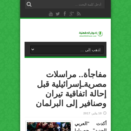
مفاجأة.. مراسلات
مصريةـإسرائيلية قبل
إحالة اتفاقية تيران
وصنافير إلى البرلمان
10 يناير، 2017
أكدت “العربي
الجديد” حصولها