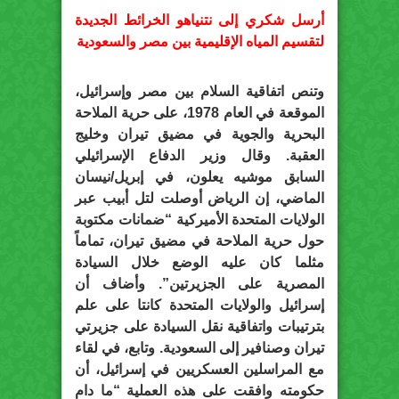
أرسل شكري إلى نتنياهو الخرائط الجديدة
لتقسيم المياه الإقليمية بين مصر والسعودية
وتنص اتفاقية السلام بين مصر وإسرائيل،
الموقعة في العام 1978، على حرية الملاحة
البحرية والجوية في مضيق تيران وخليج
العقبة. وقال وزير الدفاع الإسرائيلي
السابق موشيه يعلون، في إبريل/نيسان
الماضي، إن الرياض أوصلت لتل أبيب عبر
الولايات المتحدة الأميركية “ضمانات مكتوبة
حول حرية الملاحة في مضيق تيران، تماماً
مثلما كان عليه الوضع خلال السيادة
المصرية على الجزيرتين”. وأضاف أن
إسرائيل والولايات المتحدة كانتا على علم
بترتيبات واتفاقية نقل السيادة على جزيرتي
تيران وصنافير إلى السعودية. وتابع، في لقاء
مع المراسلين العسكريين في إسرائيل، أن
حكومته وافقت على هذه العملية “ما دام