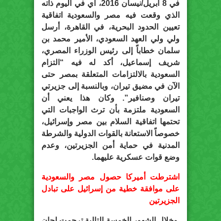
في 8 أبريل/نيسان 2016، أي في اليوم ذاته
الذي وقعت فيه مصر والسعودية اتفاقية
تعيين الحدود البحرية، في القاهرة، أرسل
ولي ولي العهد السعودي، الأمير محمد بن
سلمان خطاباً إلى رئيس الوزراء المصري،
شريف إسماعيل، أكد له فيه “التزام
السعودية بالالتزامات المتعلقة بمصر حتى
الآن في مضيق تيران، وبالنسبة إلى جزيرتي
تيران وصنافير”. وكان هذا يعني أن
السعودية ملتزمة بأن ترث الواجبات التي
تحتمها اتفاقية السلام بين مصر وإسرائيل،
خصوصاً الاستعانة بالقوات الدولية والشرطة
المدنية في حماية أمن الجزيرتين، وعدم
وضع قوات عسكرية عليهما.
اشترطت أميركا حصول مصر والسعودية
على موافقة خطية من إسرائيل على تبادل
الجزيرتين
وخلال الشهور الخمسة التالية ترجمت لجان