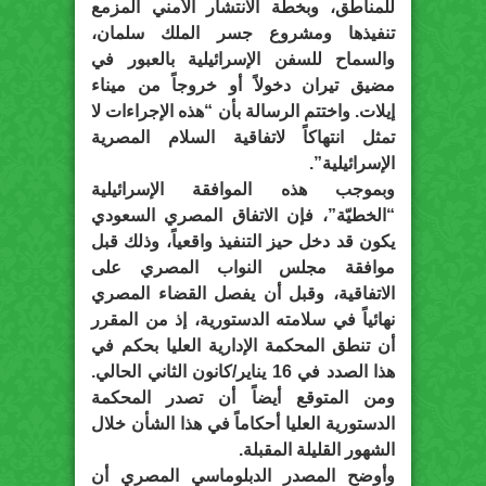
للمناطق، وبخطة الانتشار الأمني المزمع
تنفيذها ومشروع جسر الملك سلمان،
والسماح للسفن الإسرائيلية بالعبور في
مضيق تيران دخولاً أو خروجاً من ميناء
إيلات. واختتم الرسالة بأن “هذه الإجراءات لا
تمثل انتهاكاً لاتفاقية السلام المصرية
الإسرائيلية”.
وبموجب هذه الموافقة الإسرائيلية
“الخطيّة”، فإن الاتفاق المصري السعودي
يكون قد دخل حيز التنفيذ واقعياً، وذلك قبل
موافقة مجلس النواب المصري على
الاتفاقية، وقبل أن يفصل القضاء المصري
نهائياً في سلامته الدستورية، إذ من المقرر
أن تنطق المحكمة الإدارية العليا بحكم في
هذا الصدد في 16 يناير/كانون الثاني الحالي.
ومن المتوقع أيضاً أن تصدر المحكمة
الدستورية العليا أحكاماً في هذا الشأن خلال
الشهور القليلة المقبلة.
وأوضح المصدر الدبلوماسي المصري أن