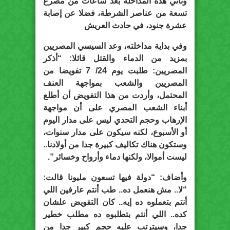
وتأتي هذه المداخلة بعد ساعات من مصرع
تسعة من عناصر الشرطة، فضلا عن إصابة
عشرة جنود، في حادث العريش
وفي بداية مداخلته، وعد السيسي المصريين
بمزيد من الدماء والقتل قائلا: “أذكر
المصريين: طلبت يوم 24/ 7 تفويضا من
المصريين والشعب بمواجهة العنف
المحتمل، وأردت من هذا التفويض أن أطلع
أبناء الشعب المصري على أن مواجهة
الإرهاب وحجم التحدي ليس على مدار اليوم
أو الأسبوع، لكنه سيكون على مدار سنوات،
وستكون هناك تكاليف كبيرة جدا من أولادنا..
ليست أموالا، ولكنها دماء وأرواح وخسائر”.
وأضاف: “دولة فيها تسعون مليونا قالت:
“لا.. مش هنعمل ده.. طب أنتم عارفين اللي
أنتم بتعملوه ده إيه.. كان التفويض علشان
كده.. اللي أنتم بتطلبوه ده مطلب خطير
جدا، وسيترتب عليه حجم كبير جدا من