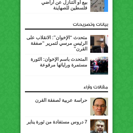
بيع أو التنازل عن أراضي
فلسطين للصهاينة
بيانات وتصريحات
متحدث “الإخوان”: الانقلاب على
الرئيس مرسي لتمرير “صفقة
القرن”
المتحدث باسم الإخوان: الثورة
مستمرة وراياتها مرفوعة
مقالات وآراء
حراسة عربية لصفقة القرن
7 دروس مستفادة من ثورة يناير