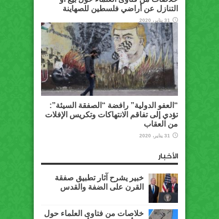
التنازل عن أراضي فلسطين للصهاينة
31 يناير، 2020
“العفو الدولية” رافضة “الصفقة السيئة”:
تؤدي إلى تفاقم الانتهاكات وتكريس الإفلات
من العقاب
31 يناير، 2020
الأخبار
خبير يشرح آثار تطبيق صفقة
القرن على الضفة والقدس
خلاصات من فتاوى العلماء حول