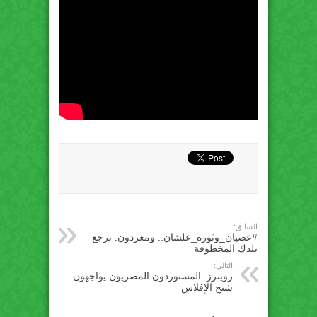
السابق:
#عصيان_وثورة_علشان.. ومغردون: ترجع
بلدك المخطوفة
التالي:
رويترز: المستوردون المصريون يواجهون
شبح الإفلاس