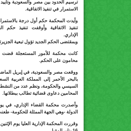
ترسيم الحدود بين مصر والسعودية وتأييد
الاستمرار في تنفيذ الاتفاقية.
وأيدت المحكمة حكم أول درجة بالاستمرا
تنفيذ الاتفاقية وأوقفت تنفيذ حكم ال
الإداري.
وبمقتضى الحكم الجديد تؤول تبعية الجزيرتي
كانت محكمة للأمور المستعجلة قضت في
محامون على الحكم.
ووقعت مصر والسعودية، في إبريل الماضي، 
بالبحر الأحمر إلى المملكة العربية الس
السيسي والحكومة، ونظم عدد من النشطاء 
المحامين دعاوى قضائية تطالب ببطلانها.
وأصدرت محكمة القضاء الإداري، في يونيو
الدولة -وهي الجهة الممثلة للحكومة- طعنت ‫
وقررت المحكمة الإدارية العليا يوم الإث
16 يناير المقبل.