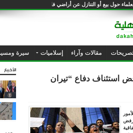
لماء حول بيع أو التنازل عن أراضي فلسطين للصهاينة
تصريحات
مقالات وآراء
إسلاميات
سيرة ومسير
الأخبار
فض استئناف دفاع “تيران
مور
برفض
اقية