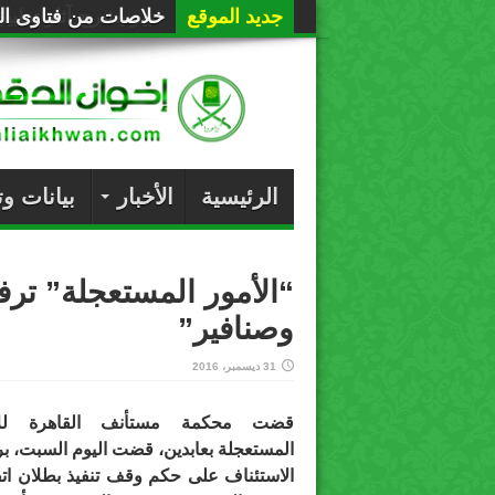
جديد الموقع
خلاصات من فتاوى الع
الرئيسية
الأخبار
بيانات و
“الأمور المستعجلة” تر
وصنافير”
31 ديسمبر، 2016
قضت محكمة مستأنف القاهرة للأ
المستعجلة بعابدين، قضت اليوم السبت، 
الاستئناف على حكم وقف تنفيذ بطلان اتف