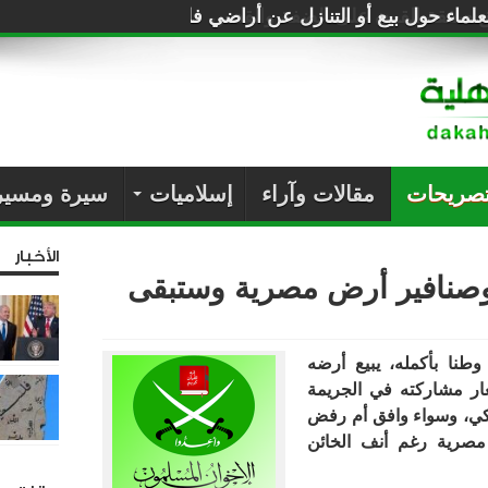
لماء حول بيع أو التنازل عن أراضي فلسطين للصهاينة
تصريحات
مقالات وآراء
إسلاميات
سيرة ومسير
الأخبار
وصنافير أرض مصرية وستبقى
طنا بأكمله، يبيع أرضه
ار مشاركته في الجريمة
لاكي، وسواء وافق أم رفض
صرية رغم أنف الخائن