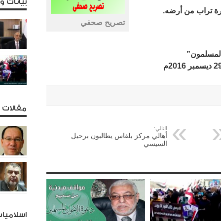
بيانات 
ة تراب من أرضه.
تصريح صحفي
المسلمون”
مقالات و
التالي:
أهالي مركز بلقاس يطالبون برحيل
السيسي
اسلاميا