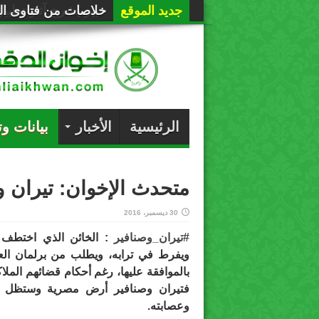
جديد الموقع
خلاصات من فتاوى الع
الرئيسية
الأخبار
بيانات و
متحدث الإخوان: تيران 
30 ديسمبر، 2016
#
تيران_وصنافير
: الخائن الذي اختطف و
ويفرط في ترابه، ويطلب من برلمان الع
بالموافقة عليها، رغم أحكام قضائهم الم
فتيران وصنافير أرض مصرية وستظل م
وعصابته.