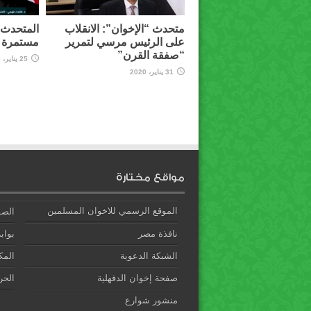
متحدث “الإخوان”: الانقلاب
المتحدث ب
على الرئيس مرسي لتمرير
مستمرة و
“صفقة القرن”
25 يناير، 2020
31 يناير، 2020
مواقع مختارة
الموقع الرسمي للاخوان المسلمين
الصف
نافذة مصر
بوابة
الشبكة الدعوية
المك
صفحة إخوان الدقهلية
الحري
منشور شوارع