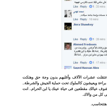
اعتقلت عشرات الآلاف وأغلبهم بدون وجة حق وهتكت
د براءة ويعيشون كالملوك تحت حماية الجيش والشرطة..
 تشوف عيالك مقطعين فى حياة عينك يا ابن الحرام.. انت
لى كل من والاك.
هتتحاسب.