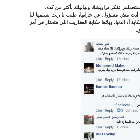
تستحملش نفكر دراويشك وبهاليلك بأكتر من كده.
لو أنت مش مسؤول عن خرابها، طيب يا ريت تسلمها لنا
كاية أد الدنيا، وبلاها حكاية العفاريت اللى هتحتار فى أمر
.