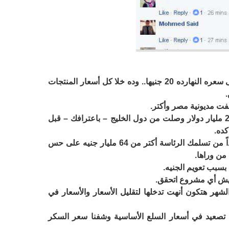
– استلمت البلد وسعر الدولار 7 جنيه وبقى سعره النهارده 20 جنيها.. وده خلا كل أسعار المنتجات
 مديونية مصر وأكتر.
– استلمت البلد ومعاك معونات دولارية 20 مليار دولار وصلت من دول الخليج – باعترافك – قبل
كده.
– المصريين جمعوا لك بعد شهور قليلة جداً من تسلمك الرئاسة أكتر من 64 مليار جنيه على حس
من وراها.
سبب تعويم الجنيه.
يش أي مشروع اتحقق.
 إن الدولة آخر الشهر هتكون أنهت تدخلها لتقليل الأسعار والأسعار في
 إن مش هيحصل تصعيد في أسعار السلع الأساسية وشفنا سعر السكر