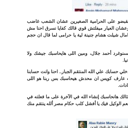
بيقبضو على الحرامية الصغيرين عشان الشعب غاضب
 وعشان العيار ميفلتش قوي قالك كفايا نسرق احنا مش
، امال شيلت هشام جنينة لية يا حرامى لما قال ان حجم
ىنوغرد أحمد جلال، ومين اللى هايحاسبك جيشك ولا
ا.
ي حسابك علي الله المنتقم الجبار.. احنا وانت حسابنا
ت عارف كويس ان محدش هيحاسبك بس ربنا هو اللى
دات.
الك هانحاسبك إنشاء الله في الآخرة على ما فعلته في
ونعم الوكيل فيك يا أفشل كلب حكام مصر ألله ينتقم منك