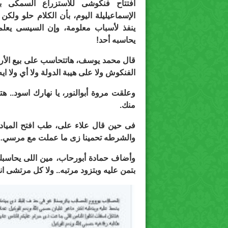
افتتاح فنكوشى للاستزراع السمكى ب
الإسماعيليلة اليوم، بأن الكلام حلو ولكن 
ينفذ لأسباب معلومة، وإن السيسى يعلم
يحاسبه أحد!
قال محمد يوسف، هاتتحاسب على بيع الأرض
الفنكوش ولا على هيبة الدولة ولا أي ولا ايه 
وعلقت مروة أبوالنور، يا نهارك اسود.. هت
منك.
فى حين قال علاء على، طب افتح الميا
والشرطه تحمينا زى ما عملت مع مرسي.. 
وأضاف حمادة أبورحاب، مين اللى يحاسب
بتمن عليه وبتزود مرتبه.. ولا كل مرتشى انتو