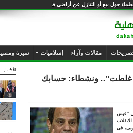
لماء حول بيع أو التنازل عن أراضي فلسطين للصهاينة
تصريحات
مقالات وآراء
إسلاميات
سيرة ومسير
الأخبار
 غلطت”.. ونشطاء: حسابك
عى “فيس
الانقلاب
ونى، فى