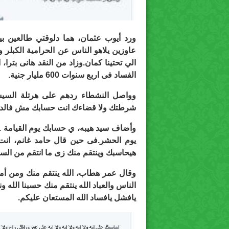
ورد أيوب عثمان، هما دلوقتي طالعين 
عاوزين يلاهو الناس عن الحرامية الكبلر
الي تحتينا كمان.وزاد من النقد هانى بترا
الفساد فى اربع سنوات 600 مليار جنية.
وواصل النشطاء ردهم على هرتلة السيس
شرطتك ولا قضاءك انت حسابك مش فالدني
وأضاف سيد هيبه، ي حسابك يوم القيامة .خل
يوم الحشر.فى حين قال حامد غانم، ان
هيحاسبك وينتقم منك زى ما انتقم من السا
وقال عمر هطاب، الله ينتقم منك ومن أمث
الناس والعباد الله ينتقم منك حسبنا الله 
يافشل يافساد الله المستعان عليكم.