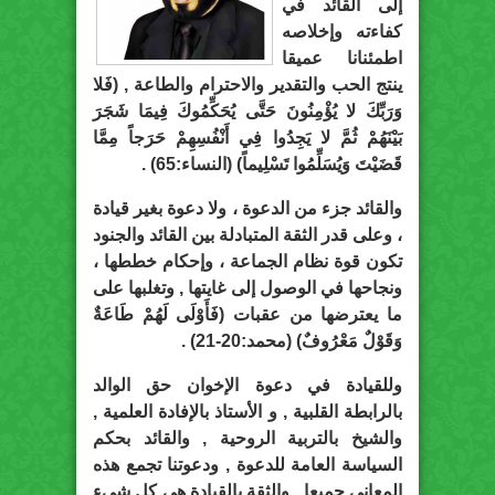
إلى القائد في
كفاءته وإخلاصه
اطمئنانا عميقا
ينتج الحب والتقدير والاحترام والطاعة , (فَلا
وَرَبِّكَ لا يُؤْمِنُونَ حَتَّى يُحَكِّمُوكَ فِيمَا شَجَرَ
بَيْنَهُمْ ثُمَّ لا يَجِدُوا فِي أَنْفُسِهِمْ حَرَجاً مِمَّا
قَضَيْتَ وَيُسَلِّمُوا تَسْلِيماً) (النساء:65) .
والقائد جزء من الدعوة ، ولا دعوة بغير قيادة
، وعلى قدر الثقة المتبادلة بين القائد والجنود
تكون قوة نظام الجماعة ، وإحكام خططها ،
ونجاحها في الوصول إلى غايتها , وتغلبها على
ما يعترضها من عقبات (فَأَوْلَى لَهُمْ طَاعَةٌ
وَقَوْلٌ مَعْرُوفٌ) (محمد:20-21) .
وللقيادة في دعوة الإخوان حق الوالد
بالرابطة القلبية , و الأستاذ بالإفادة العلمية ,
والشيخ بالتربية الروحية , والقائد بحكم
السياسة العامة للدعوة , ودعوتنا تجمع هذه
المعاني جميعا , والثقة بالقيادة هي كل شيء