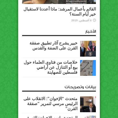
القائم بأعمال المرشد: ماذا أعددنا لاستقبال
خير أيام السنة؟
6 أغسطس، 2019
الأخبار
خبير يشرح آثار تطبيق صفقة
القرن على الضفة والقدس
خلاصات من فتاوى العلماء حول
بيع أو التنازل عن أراضي
فلسطين للصهاينة
بيانات وتصريحات
متحدث “الإخوان”: الانقلاب على
الرئيس مرسي لتمرير “صفقة
القرن”
المتحدث باسم الإخوان: الثورة