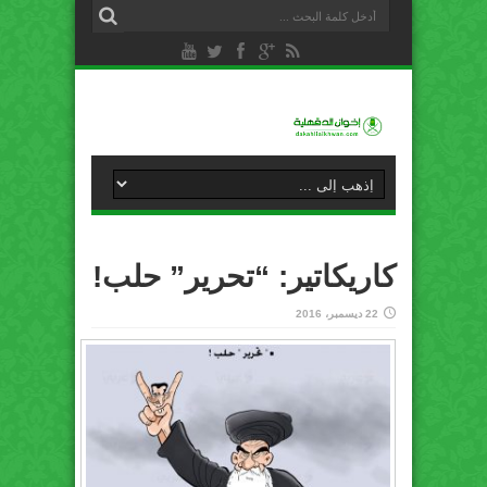
كاريكاتير: “تحرير” حلب!
22 ديسمبر، 2016