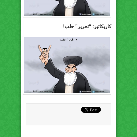
كاريكاتير: “تحرير” حلب!