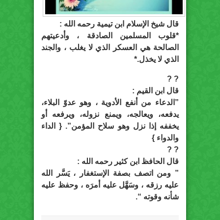
قال شيخ الإسلام ابن تيمية رحمه الله :
*قلوب المسلمين الصادقة ، وأدعيتهم
الصالحة هي العسكر الذي لا يغلب ، والجند
الذي لا يخذل.*
? ?
‏قال ابن القيم :
‏”الدعاء من أنفع الأدوية ، وهو عدوّ البلاء،
يدفعه، ويعالجه، ويمنع نزوله، ويرفعه أو
يخففه إذا نزل وهو سلاح المؤمن”. { ‏الداء
والدواء }
? ?
‏قال الحافظ ابن كثير رحمه الله :
” ومن اتصف بصفة ⁧‫الإستغفار‬⁩ ، يَسَّر الله
عليه رزقه ، وسَهَّل عليه أمرَه ، وحفظ عليه
شأنه وقوته “.