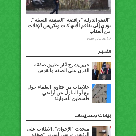
“العفو الدولية” رافضة “الصفقة السيئة”:
تؤدي إلى تفاقم الانتهاكات وتكريس الإفلات
من العقاب
31 يناير، 2020
الأخبار
خبير يشرح آثار تطبيق صفقة
القرن على الضفة والقدس
خلاصات من فتاوى العلماء حول
بيع أو التنازل عن أراضي
فلسطين للصهاينة
بيانات وتصريحات
متحدث “الإخوان”: الانقلاب على
الرئيس مرسي لتمرير “صفقة