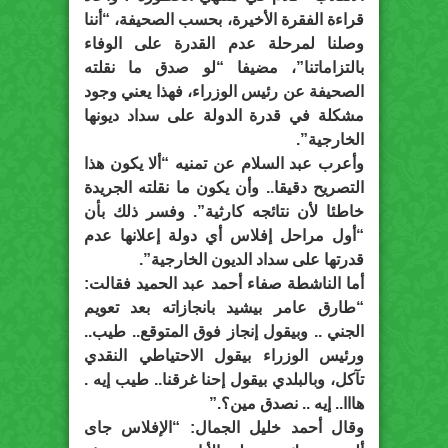
قراءة الفقرة الأخيرة، بحسب الصحيفة، “أننا
وصلنا لمرحلة عدم القدرة على الوفاء
بالتزاماتنا”، مضيفا “لو صدق ما نقلته
الصحيفة عن رئيس الوزراء، فهذا يعني وجود
مشكلة في قدرة الدولة على سداد ديونها
الخارجية”.
وأعرب عبد السلام عن تمنيه “ألا يكون هذا
التصريح دقيقا.. وأن يكون ما نقلته الجريدة
خاطئا لأن نتائجه كارثية”. وفسر ذلك بأن
“أول مراحل إفلاس أي دولة إعلانها عدم
قدرتها على سداد الديون الخارجية”.
أما الناشطة صفاء أحمد عبد الحميد فقالت:
“طارق عامر بيشيد بانجازاته بعد تعويم
الجني .. وبيقول إنجاز فوق المتوقع.. طيب..
ورئيس الوزراء بيقول الاحتياطي النقدي
تآكل، وبالبلدي بيقول إحنا غرقنا.. طيب إيه .
هااا.. إيه .. نصدق مين؟.”
وقال أحمد خليل الجمال: “الإفلاس جاى