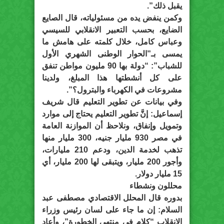
يقبل ذلك”.
وكمن ينفض يده من مسئولياته، قال الصايع
الضايع، بحسب التعبير الانقلابي للسيسي
وعباس كامل، خلال كلمته على هامش ما
يمسى بـ”الحوار الوطنى الشهري الأول
للشباب”: “دولة بها 90 مليون مواطن تنفق
على كل أنشطتها هذا المبلغ، ولدينا
مشروعات في الكهرباء والبترول؟”.
وفي بيانات عن تطوير التعليم قال شريف
إسماعيل: إنَّ تطوير التعليم يحتاج إلى موارد
وتمويل وإنفاق، ونلاحظ أن الموازنة العامة
في مصر 930 مليار جنيه، 300 مليار منها
تذهب لخدمة الدين، ودعم 210 مليارات،
وأجور 200 مليار، ويتبقى لها 200 مليار، أي
15 مليار دولار.
محللون ونشطاء
بدوره قال المحلل الاقتصادي مصطفى عبد
السلام: إن ما جاء على لسان رئيس وزراء
الانقلاب “كلام في منتهي الخطورة”، وأعاد