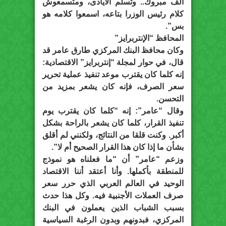
ألف مبروك.. وتسلم الأيادى، ومتسمعوش
كلام رئيس الوزرا بتاعه، اسمعوا كلامه هو
بس”.
المحافظ “الإنتربرايز”
وكان محافظ البنك المركزي طارق عامر قد
قال، في حوار لمجلة “إنتربرايز” الاقتصادية:
إنه كلما كان يقترب موعد تنفيذ عملية تحرير
سعر الصرف، فإنه كان يشعر بمزيد من
التحسن.
وقال “عامر”: إنه “كلما كان يقترب يوم
تنفيذ القرار، كلما كان يشعر بالراحة بشكل
أكبر. وكنت قلقا من النتائج، ولكنني لم أقلق
بشأن ما إذا كان هذا القرار الصحيح أم لا”.
وزعم “عامر” أن “ما فعلناه هو نموذج
للمنطقة بأكملها. وأنا أعتقد أننا الاقتصاد
الوحيد في العالم العربي الذي حرر سعر
صرف العملات الأجنبية فيه. وكل هذا حدث
بسبب الشباب الذين يعملون في البنك
المركزي، فبدونهم وبدون الرغبة السياسية