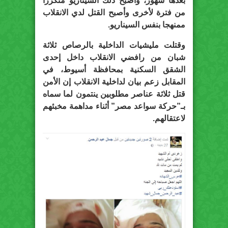
بعدها شهور، وأصبح ذلك السيناريو متكررا
من فترة لأخرى وأصبح القتل لدي الانقلاب
ممنهجا بنفس السيناريو.
وقتلت مليشيات الداخلية بالرصاص ثلاثة
شبان من رافضي الانقلاب داخل إحدى
الشقق السكنية بمحافظة أسيوط، في
المقابل زعم بيان لداخلية الانقلاب إن الأمن
قتل ثلاثة عناصر مطلوبين ينتمون لما سماه
بـ”حركة سواعد مصر” أثناء مداهمة مخبئهم
لاعتقالهم.