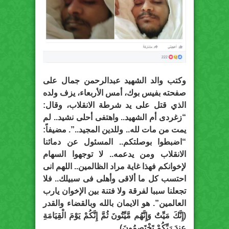
وكتب والد الشهيد عبدالرحمن جمال على
صفحته بفيس بوك، أمس الأربعاء، يزف ولده
الذي قتل على يد شرطة الانقلاب، وقال:
“زغردى أم الشهيد.. واهتفى أحلى نشيد.. لم
يمت من مات لله.. وللدين المجيد..”. مضيفاً:
“اضبطوا بوصلتكم.. المسئول عن دمائنا
الانقلاب ومن يدعمه.. لا توجهوا السهام
لإخوانكم فهذا غاية مراد الظالمين.. اللهم انى
احتسب كل ما ألاقى وأهلى فى سبيلك.. فلا
تجعلنا سببا لفرقة ولا فتنة بين الإخوان يارب
العالمين”. هو الايمان بالله وبالقضاء والقدر
(إِنَّكَ مَيِّتٌ وَإِنَّهُم مَّيِّتُونَ ثُمَّ إِنَّكُمْ يَوْمَ الْقِيَامَةِ
عِندَ رَبِّكُمْ تَخْتَصِمُونَ).