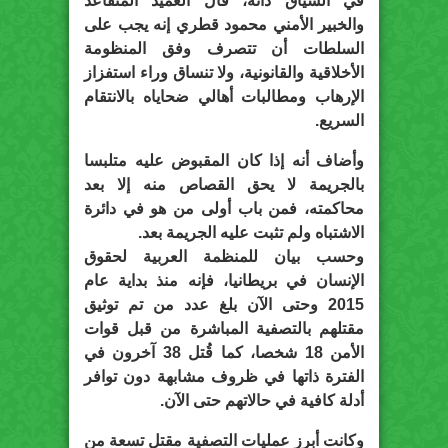
في السياق ذاته، قال العميد المتقاعد
والخبير الأمني محمود قطري إنه يجب على
السلطات أن تتصرف وفق المنظومة
الأخلاقية والقانونية، ولا تنساق وراء استفزاز
الإرهاب ومطالبات أهالي ضحاياه بالانتقام
السريع.
وأضاف أنه إذا كان المقبوض عليه متلبسا
بالجريمة لا يحق القصاص منه إلا بعد
محاكمته، فمن باب أولى من هو في دائرة
الاشتباه ولم تثبت عليه الجريمة بعد.
وحسب بيان للمنظمة العربية لحقوق
الإنسان في بريطانيا، فإنه منذ بداية عام
2015 وحتى الآن بلغ عدد من تم توثيق
مقتلهم بالتصفية المباشرة من قبل قوات
الأمن 18 شخصا، كما قُتل 38 آخرون في
الفترة ذاتها في ظروف مشابهة دون توافر
أدلة كافية في حالاتهم حتى الآن.
وكانت أبرز عمليات التصفية مقتل تسعة من