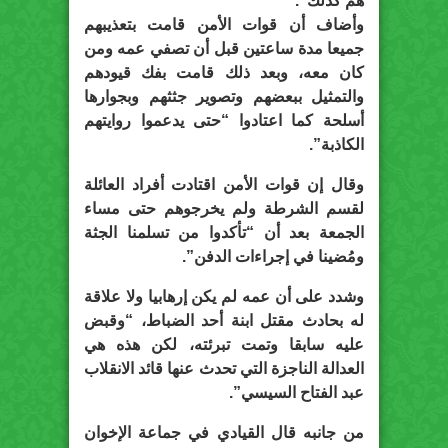
هم كذلك”.
وأضاف أن قوات الأمن قامت بتعذيبهم
جميعا مدة ساعتين قبل أن تصفي عمه ومن
كان معه، وبعد ذلك قامت بفك قيودهم
والتمثيل ببعضهم وتصوير جثثهم وبجوارها
أسلحة كما اعتادوا “حتى يدعموا روايتهم
الكاذبة”.
وقال إن قوات الأمن اقتادت أفراد العائلة
لقسم الشرطة ولم يخرجوهم حتى مساء
الجمعة بعد أن “تأكدوا من تسلمنا الجثة
ومُضينا في إجراءات الدفن”.
وشدد على أن عمه لم يكن إرهابيا ولا علاقة
له بحادث مقتل ابنة أحد الضباط، “وقبض
عليه سابقا وتمت تبرئته، لكن هذه هي
العدالة الناجزة التي تحدث عنها قائد الانقلاب
عبد الفتاح السيسي”.
من جانبه قال القيادي في جماعة الإخوان