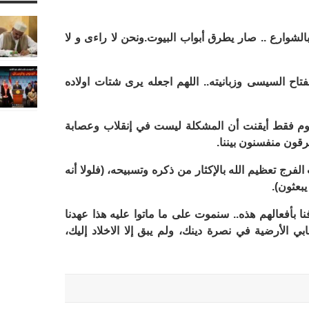
شوارع .. صار يطرق أبواب البيوت.ونحن لا راءى و لا
اح السيسى وزبانيته.. اللهم اجعله يرى شتات اولاده
ليوم فقط أيقنت أن المشكلة ليست في إنقلاب وعصابة
ن منفسنون بيننا.
ج تعظيم الله بالإكثار من ذكره وتسبيحه، (فلولا أنه
بعثون).
ا بأفعالهم هذه.. سنموت على ما ماتوا عليه هذا عهدنا
بي الأرضية في نصرة دينك، ولم يبق إلا الاخلاد إليك،