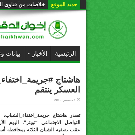
جديد الموقع
خلاصات من فتاوى الع
الرئيسية
الأخبار
بيانات و
هاشتاج #جريمة_اختفاء_
العسكر ينتقم
7 ديسمبر، 2016
تصدر هاشتاج جريمة_اختفاء_الشباب، 
التواصل الاجتماعى “تويتر”، اليوم الأرب
عقب تصفية الشبان الثلاثة بمحافظة أس