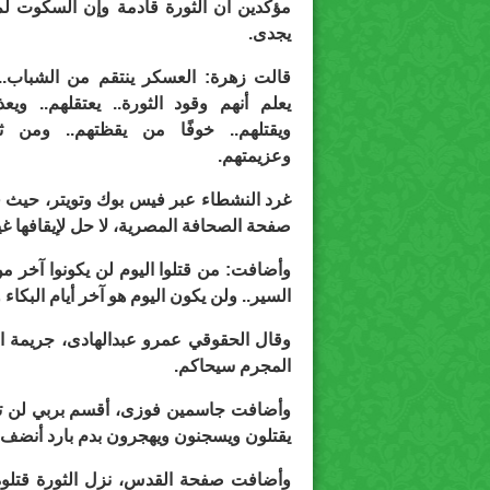
مؤكدين أن الثورة قادمة وإن السكوت لم
يجدى.
قالت زهرة: العسكر ينتقم من الشباب..
يعلم أنهم وقود الثورة.. يعتقلهم.. ويعذب
ويقتلهم.. خوفًا من يقظتهم.. ومن ثب
وعزيمتهم.
غرد النشطاء عبر فيس بوك وتويتر، حيث 
صفحة الصحافة المصرية، لا حل لإيقافها غير
وأضافت: من قتلوا اليوم لن يكونوا آخر 
السير.. ولن يكون اليوم هو آخر أيام البكاء و
وقال الحقوقي عمرو عبدالهادى، جريمة ا
المجرم سيحاكم.
وأضافت جاسمين فوزى، أقسم بربي لن تتذ
يقتلون ويسجنون ويهجرون بدم بارد أنضف
وأضافت صفحة القدس، نزل الثورة قتلوه..