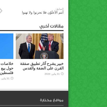
السابق:
أنتم الأعلَوْن فلا تحزنوا ولا تهنوا
مقالات أخري
خبير يشرح آثار تطبيق صفقة
خلاصات م
القرن على الضفة والقدس
حول بيع 
فلسطين ل
31 يناير، 2020
31 يناير، 2020
مواقع مختارة