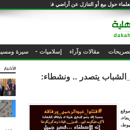
لماء حول بيع أو التنازل عن أراضي فلسطين للصهاينة
تصريحات
مقالات وآراء
إسلاميات
سيرة ومسير
الأخبار
الشباب يتصدر .. ونشطاء:
موقع
عاء،
يوط،