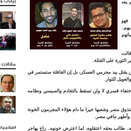
بيانات 
 يعد
 فهو
هم..
اتهم
قالت
 الثورة على القتلة.
مقالات و
من يقتل بيد مجرمي العسكر، بل إن القافلة ستستمر في
العويل للثوار.
ختفاء قسري لا ولن تسقط بالتقادم والسيسي ونظامه
وق مصر وشعبها خيرا ما دام هؤلاء المجرمون الخونة
 وأطهر مافي مصر.
اسلاميا
 طالب بحقه اعتقلوه، لما اعترض خونوه.. راح يهاجر