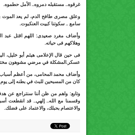
غرقوه.. مستقبله دمروه.. الأمل حطموه.
وعلق مصرى طافح الدم، لم يعد الموت بال
سامع .. سكوتنا كبيت العنكبوت.
وأضاف مغرد صعيدى: اللهم اقتل عبد الفت
وهلاكهم فى حياته.
فى حين قال الإعلامى هيثم أبو خليل، ا
عسكر.المشكلة في مرضي مشوهون مخترقو
وأضاف محمد المحامى، من أعظم أسباب الفر
كان من المسبحين للبث في بطنه إلى يوم ي
وتابع: واهم من ظن أننا سنتراجع عن هدفن
وقسمنا مع الله.. إلهي.. قد انقطعت أسبا
والاعتصام بحبلك، والاعتماد على فضلك.