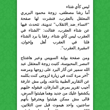
ليس كأي شتاء
أما رشا مصطفى، زوجة محمود البربري
المعتقل بالعقرب، فنشرت لها صفحة
“#نساء_ضد_الانقلاب” تدوينة، تتحدث فيها
عن شتاء العقرب، فقالت: “الشتاء في
العقرب ليس كأي شتاء، رفقا يا برد الشتاء
فلنا في العقرب أهل وإخوان،
#مقبرة_العقرب”.
ومن صفحة بوابة السويس وعبر هاشتاج
#مصر_المحبوسة، كتبت زوجة المعتقل عبد
الله سمير عن آثار البرد على زوجها ومرضه
“آخر مرة كنت في زيارة لزوجى كنت بكلمه
عن التقارير الطبية بتاعته، وإنى مش عارفة
أجيب تقرير بمرض المارفان، فبقوله خليهم
يكشفوا عليك من جديد وهما هيثبتوا المرض،
قالى مش ممكن هيثبتوا ويعترفوا بأنهم
ساجنين، واحد هيموت قبل سن التلاتين،