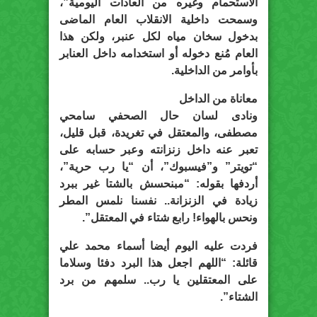
الاستحمام وغيره من العادات اليومية”،
وسمحت داخلية الانقلاب العام الماضى
بدخول سخان مياه لكل عنبر، ولكن هذا
العام مُنع دخوله أو استخدامه داخل العنابر
بأوامر من الداخلية.
معاناة من الداخل
ونادى لسان حال الصحفي سامحي
مصطفى، والمعتقل في تغريدة، قبل قليل،
تعبر عنه داخل زنزانته وعبر حسابه على
“تويتر” و”فيسبوك”، أن “يا رب حرية”،
أردفها بقوله: “‏مبنحسش بالشتا غير ببرد
زيادة في الزنزانة.. نفسنا نلمس المطر
ونحس بالهواء! رابع شتاء في المعتقل”.
فردت عليه اليوم أيضا أسماء محمد علي
قائلة: “اللهم اجعل هذا البرد دفئا وسلاما
على المعتقلين يا رب.. سلمهم من برد
الشتاء”.