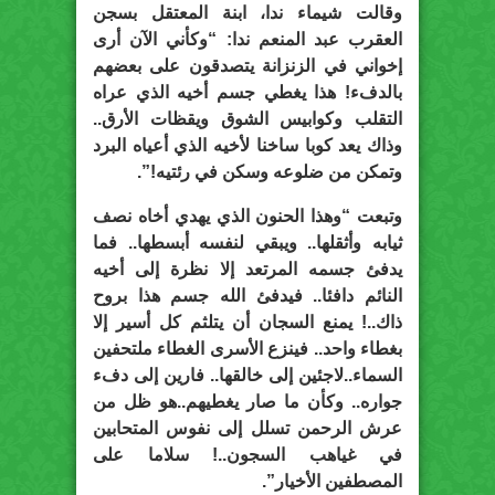
وقالت شيماء ندا، ابنة المعتقل بسجن
العقرب عبد المنعم ندا: “وكأني الآن أرى
إخواني في الزنزانة يتصدقون على بعضهم
بالدفء! هذا يغطي جسم أخيه الذي عراه
التقلب وكوابيس الشوق ويقظات الأرق..
وذاك يعد كوبا ساخنا لأخيه الذي أعياه البرد
وتمكن من ضلوعه وسكن في رئتيه!”.
وتبعت “وهذا الحنون الذي يهدي أخاه نصف
ثيابه وأثقلها.. ويبقي لنفسه أبسطها.. فما
يدفئ جسمه المرتعد إلا نظرة إلى أخيه
النائم دافئا.. فيدفئ الله جسم هذا بروح
ذاك..! يمنع السجان أن يتلثم كل أسير إلا
بغطاء واحد.. فينزع الأسرى الغطاء ملتحفين
السماء..لاجئين إلى خالقها.. فارين إلى دفء
جواره.. وكأن ما صار يغطيهم..هو ظل من
عرش الرحمن تسلل إلى نفوس المتحابين
في غياهب السجون..! سلاما على
المصطفين الأخيار”.