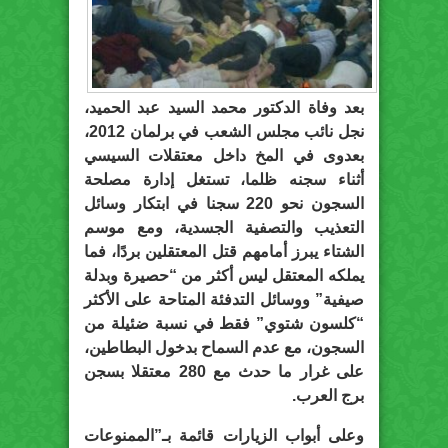
بعد وفاة الدكتور محمد السيد عبد الحميد،
نجل نائب مجلس الشعب في برلمان 2012،
بعدوى في المخ داخل معتقلات السيسي
أثناء سجنه ظلما، تستغل إدارة مصلحة
السجون نحو 220 سجنا في ابتكار وسائل
التعذيب والتصفية الجسدية، ومع موسم
الشتاء يبرز أمامهم قتل المعتقلين بردًا، فما
يملكه المعتقل ليس أكثر من “حصيرة وبدلة
صيفية” ووسائل التدفئة المتاحة على الأكثر
“كلسون شتوي” فقط في نسبة ضئيلة من
السجون، مع عدم السماح بدخول البطاطين،
على غرار ما حدث مع 280 معتقلا بسجن
برج العرب.
وعلى أبواب الزيارات قائمة بـ”الممنوعات