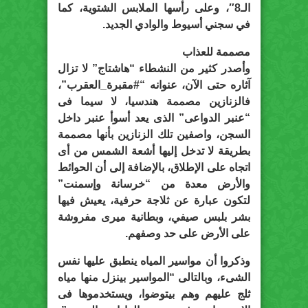
الـ8″، وعلى رأسها الملابس الشتوية، كما
في سجني أسيوط والوادي الجديد.
مصممة للعذاب
وأصدر كثير من النشطاء “هاشتاج” لا تزال
آثاره حتى الآن، عنوانه “#مقبرة_العقرب”،
فالزنازين مصممة هندسيا، لا سيما فى
“عنبر الدواعى” الذى يعد أسوأ عنبر داخل
السجن، واصفين تلك الزنازين بأنها مصممة
بطريقة لا تدخل إليها أشعة الشمس من أى
اتجاه على الإطلاق، بالإضافة إلى أن الحوائط
والأرض معدة من “خرسانة وإسمنت”
لتكون عبارة عن ثلاجة حرفية، يعيش فيها
بشر بلبس صيفي، وبطانية ميرى مفروشة
على الأرض على حد وصفهم.
وذكروا أن مواسير المياه ينطبق عليها نفس
الشىء، وبالتالى “المواسير بينزل منها مياه
ثلج عليهم وهم بيتوضوا، ويستخدموها فى