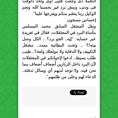
الكلمة دى وجعت قلبى أوى ولحد دلوقت
فى ودنى، ومش برد غير بحسبنا الله ونعم
الوكيل ربنا ينتقم منكم ويفرجها علينا”.
إحساس مسجون
ونقل المعتقل السابق محمد المسلمي
مأساة البرد في المعتقلات، فقال في تغريدة
عبر حسابه: “إيه.. الجو برد؟ .. الكل وصل
بيته!؟ .. وتحت البطانية ممدد.. مشغل
التكييف ولا الدفاية ولا مولعلك ولعة؟.. طيب
طلب بسيط.. ادعوا لإخوانكم في المعتقلات
لأن البرد داخل الزنازين أضعاف أضعاف مما
نحن فيه، ولا توجد لديهم أي وسائل تدفئة..
الدعاء لهم وعلى من ظلمهم”.