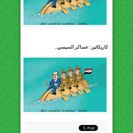
كاريكاتير: عساكر السيسي..