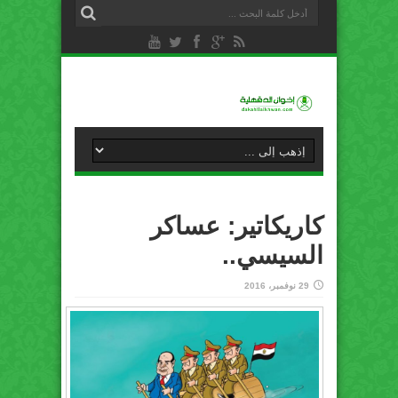
كاريكاتير: عساكر
السيسي..
29 نوفمبر، 2016