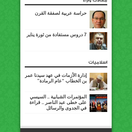
مقالات وآراء
حراسة عربية لصفقة القرن
7 دروس مستفادة من ثورة يناير
اسلاميات
إدارة الأزمات في عهد سيدنا عمر
بن الخطاب “عام الرمادة”
المؤتمرات الشبابية .. السيسي
على خطى عبد الناصر .. قراءة
في الجدوى والرسائل