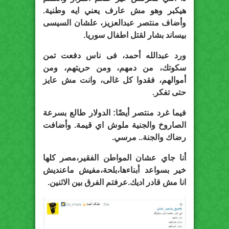
هيكبر وهو مش عارف يعني ايه وطنية.
وأضاف منتصر عبدالعزيز، علشان السيسى
بيساند بشار لقتل اطفال سوريا.
ورد عبدالله أحمد، فى ناس دفعت تمن
سكوتك، من دمهم، ومن حريتهم، ومن
أموالهم، فقدوا كل غالى، وانت مش عايز
حتى تفكر.
فيما غرد منتصر أيضًا: الدولار طالع بسرعة
الصاروخ والجنية ملوش اي قيمة. وأضافت
رضاك والجنة.. مرسي.
أنا جاي عشان المواطن الفقير،مصر كلها
خير بسواعد أبناءها،بلحة،مفيش ماعنديش
انا مش قادر اديك.عرفتم الفرق بين اﻻثنين.