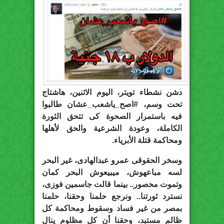
دشن نشطاء تويتر، اليوم الاثنين، هاشتاج
تحت وسم، #اصح_ياشعب_عشان طالبوا
فيه باستمرار الصحوة كى تتحق الثورة
الكاملة، وعودة الشرعية والحق لأهلها
ومحاكمة قتلة الأبرياء.
وسخر الحقوقى عمرو عبدالهادى، غير البحر
لسه مباعهوش، ميبيعوش البحر كمان
وتموت محصور.. بينما قالت جاسمين فوزى،
نسترد ثورتنا.. ونرجع حلمنا وحقنا، حلمنا
بمصر من غير فساد وسقوط ومحاكمة كل
ظالم مستبد، وحقنا أن كل مظلوم ينال