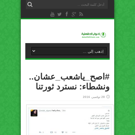
#اصح_ياشعب_عشان..
ونشطاء: نسترد ثورتنا
28 نوفمبر، 2016