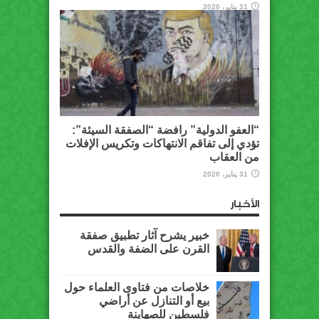
31 يناير، 2020
“العفو الدولية” رافضة “الصفقة السيئة”:
تؤدي إلى تفاقم الانتهاكات وتكريس الإفلات
من العقاب
31 يناير، 2020
الأخبار
خبير يشرح آثار تطبيق صفقة
القرن على الضفة والقدس
خلاصات من فتاوى العلماء حول
بيع أو التنازل عن أراضي
فلسطين للصهاينة