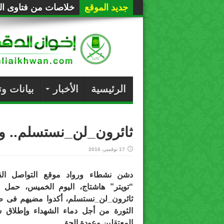
جديد الموقع
خلاصات من فتاوى الع
الرئيسية
الأخبار
بيانات و
ثائرون_لن_نستسلم.. ون
17 نوفمبر، 2016
دشن نشطاء ورواد موقع التواصل الق
“تويتر” هاشتاج، اليوم الخميس، حمل
ثائرون_لن_نستسلم، أكدوا مضيهم فى 
الثورة من أجل دماء الشهداء وإطلاق 
المعتقلين وعودة الحق.