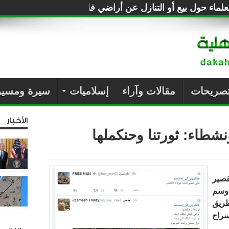
لماء حول بيع أو التنازل عن أراضي فلسطين للصهاينة
تصريحات
مقالات وآراء
إسلاميات
سيرة ومسير
الأخبار
شطاء: ثورتنا وحنكملها
صير
 وسم
طريق
سراح