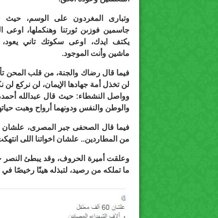
وتبارى المغردون على الوسم، حيث ق
جاسمين فوزىن ثورتنا وهنكملها، اوعى ا
يكتف ايدك، اوعى سكوتك تاني يعود، 
ماشين وأنت الموجود.
فيما قال رضاك والجنة، من قلب المحن تأتى 
لن تخذل أمة جهادها الإيمان، لن نركع لن نكو
وواصل النشطاء: حيث قال عبدالله أحمد، ل
والوطن والنفس ودونهما أرواح وهبت حياتها
من المطاردين.. علشان اخواتنا اللى انتهكت
وعلقت أميرة الحروف، وقد يبطئ النصر حت
ما تملكه من رصيد، لتبذله هينًا رخيصًا في 