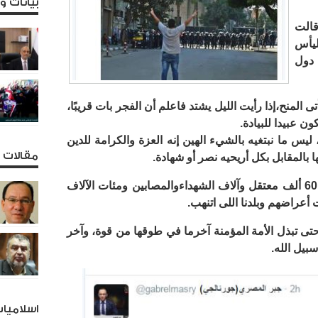
بيانات 
الت
ليأس
دول
المنح،إذا رأيت الليل يشتد فاعلم أن الفجر بات قريبًا،
ن عبيدا للبيادة.
يس ما نبتغيه بالشيء الهين إنه العزة والكرامة للدين
مقالات و
 بالمقابل بكل أريحيه نصر أو شهادة.
فيما قال الصحفى جبر المصرى، علشان 60 ألف معتقل وآلاف الشهداءوالمصابين ومئات الآلاف
 أعراضهم وبلدنا اللى اتنهب.
ى تبذل الأمة المؤمنة آخرما في طوقها من قوة، وآخر
سبيل الله.
اسلاميا