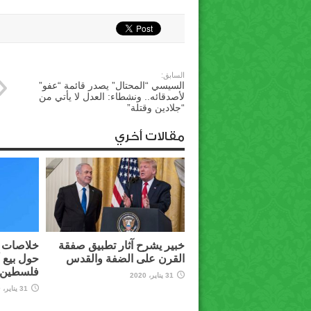
السابق:
السيسي “المحتال” يصدر قائمة “عفو”
لأصدقائه.. ونشطاء: العدل لا يأتي من
“جلادين وقتلة”
مقالات أخري
خبير يشرح آثار تطبيق صفقة
خلاصات م
القرن على الضفة والقدس
حول بيع 
فلسطين ل
31 يناير، 2020
31 يناير، 2020