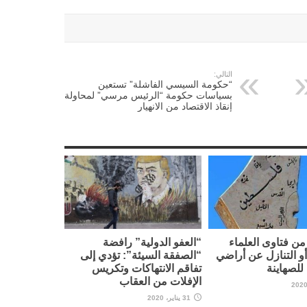
التالي:
“حكومة السيسي الفاشلة” تستعين
بسياسات حكومة “الرئيس مرسي” لمحاولة
إنقاذ الاقتصاد من الانهيار
ن فتاوى العلماء
“العفو الدولية” رافضة
أو التنازل عن أراضي
“الصفقة السيئة”: تؤدي إلى
لصهاينة
تفاقم الانتهاكات وتكريس
الإفلات من العقاب
31 يناير، 2020