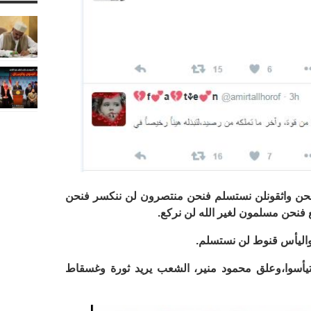
حن واثقونلن نستسلم فنحن منتصرون لن ننكسر فنحن
نحن مسلمون لغير الله لن نركع.
واليأس قنوط لن نستسلم.
تيأسوا،وعلق محمود منير، الشعب يريد ثورة وغسقاط