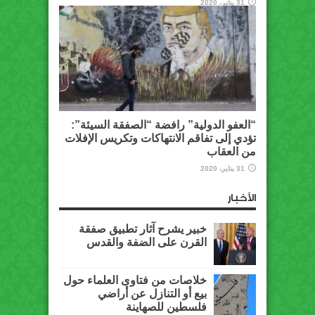
31 يناير، 2020
“العفو الدولية” رافضة “الصفقة السيئة”:
تؤدي إلى تفاقم الانتهاكات وتكريس الإفلات
من العقاب
31 يناير، 2020
الأخبار
خبير يشرح آثار تطبيق صفقة
القرن على الضفة والقدس
خلاصات من فتاوى العلماء حول
بيع أو التنازل عن أراضي
فلسطين للصهاينة