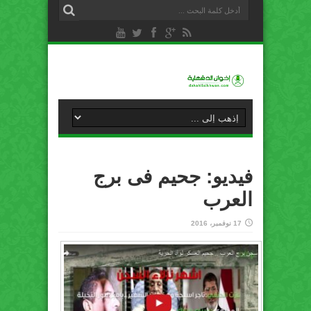
فيديو: جحيم فى برج
العرب
17 نوفمبر، 2016