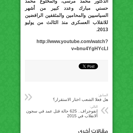
الدكتور محمد مرسى، والمخلوع محمد
حسني مبارك وعدد كبير من أشهر
السياسيين والمحامين والمثقفين الرافضين
للانقلاب العسكرى منذ الثالث من يوليو
2013.
http://www.youtube.com/watch?
v=bnu4YgHYcLI
السابق:
هل فعلا الشعب اختار الاستقرار؟
التالي:
إنفوجراف.. 625 حالة قتل عمد في سجون
الانقلاب في 2015
مقالات أخري