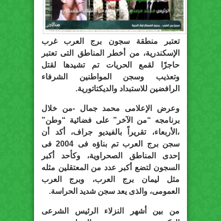
تعتبر منطقة سجون برج العرب غرب
الإسكندرية، من أخطر المناطق التى تعتبر
حاجزًا لقمع الحريات تم تشيدها لقتل
وتعذيب وسجن المواطنين الشرفاء
الرافضين للاستبداد والديكتاتورية.
وعرض الإعلامى محمد جمال -من خلال
برنامجه “من الآخر” على فضائية “وطن”
،الأربعاء، تقريراً بالفيديو جراف، أكد أن
سجن برج العرب تم بناؤه فى 2004 فى
إحدى المناطق الصحراوية، وكأحد أكبر
السجون لتضع أكبر عدد من المعتقلين مثله
مثل ليمان برج العرب، وبرج العرب
العمومى، والذى يعد سجن شديد الحراسة.
من بين أشهر النزلاء الرئيس الشرعى