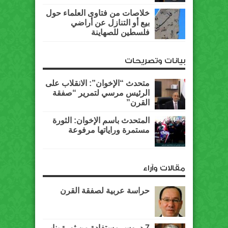
خلاصات من فتاوى العلماء حول
بيع أو التنازل عن أراضي
فلسطين للصهاينة
بيانات وتصريحات
متحدث “الإخوان”: الانقلاب على
الرئيس مرسي لتمرير “صفقة
القرن”
المتحدث باسم الإخوان: الثورة
مستمرة وراياتها مرفوعة
مقالات وآراء
حراسة عربية لصفقة القرن
7 دروس مستفادة من ثورة يناير