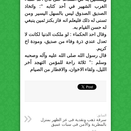
الغرب الشهير في أحد كتابه “: واتخاذ
الصديق الصدوق ليس بالسهل اليسير ومن
تسنى له ذلك فليعلم انه فاز بكنز ثمين ينبغي
له حسن القيام به.
وقال احد الحكماء : لو ملكت الدنيا لكانت لا
تعدل عندي ذرة وفاء من صديق، ومودة اخ
كريم.
قال رسول الله صلى الله عليه وآله وصحبه
وسلم :” ثلاثة راحة للمؤمن التهجد آخر
الليل، ولقاء الاخوان، والافطار من الصيام
السابق:
سرقة ذهب ونقدية فى عز الظهر بمنزل
بالمطرية والأمن فى سبات عميق