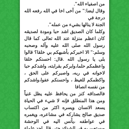
من اصفياء الله”.
وقال ايضا:” من آخى اخا في الله رفعه الله
درجة في
الجنة لا ينالها بشيء من عمله”.
وكلما كان الصديق اشد حبا ومودة لصديقه
كان اعظم منزلة عند الله تعالى كما قال
رسول الله صلى الله عليه وآله وصحبه
وسلم:” الا اخبركم بأشبهكم بي خلقا؟ قالوا
بلى يا رسول الله .قال: احسنكم خلقا
واعظمكم حلما،وابركم بقرابته، واشدكم حبا
لاخوانه في ربه، واصبركم على الحق ،
واكظمكم للغيظ ، واحسنكم عفوا،واشدكم
من نفسه انصافا
فالصداقه كنز من يحافظ عليه يظل غنياً
ومن هذا المنطلق فإنه لا شيء في الحياة
يسعد الانسان ويسره اكثر من اكتساب
صديق صالح يشاركه في مشاعره، ويغمره
في عواطفه ،يأنس اليه في الوحشة
ويستعين به في الشدائد حتى قال احد علماء