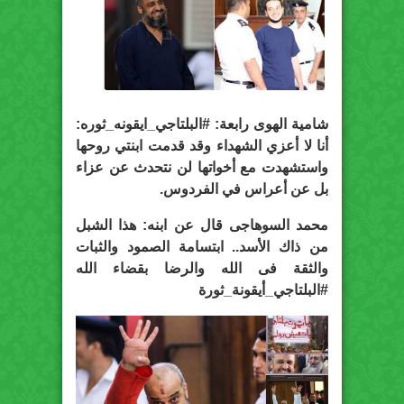
شامية الهوى رابعة: #البلتاجي_ايقونه_ثوره:
أنا لا أعزي الشهداء وقد قدمت ابنتي روحها
واستشهدت مع أخواتها لن نتحدث عن عزاء
بل عن أعراس في الفردوس.
محمد السوهاجى قال عن ابنه: هذا الشبل
من ذاك الأسد.. ابتسامة الصمود والثبات
والثقة فى الله والرضا بقضاء الله
#البلتاجي_أيقونة_ثورة