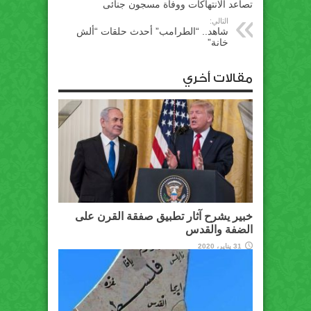
تصاعد الانتهاكات ووفاة مسجون جنائى
التالي:
شاهد.. “الطرامب” أحدث حلقات “ألش
خانة”
مقالات أخري
خبير يشرح آثار تطبيق صفقة القرن على
الضفة والقدس
31 يناير، 2020