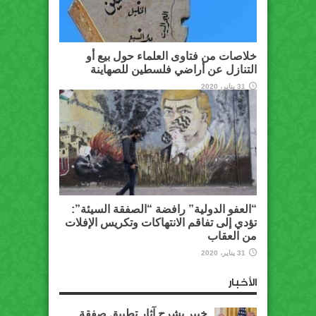
خلاصات من فتاوى العلماء حول بيع أو
التنازل عن أراضي فلسطين للصهاينة
31 يناير، 2020
“العفو الدولية” رافضة “الصفقة السيئة”:
تؤدي إلى تفاقم الانتهاكات وتكريس الإفلات
من العقاب
31 يناير، 2020
الأخبار
خبير يشرح آثار تطبيق صفقة