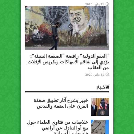
31 يناير، 2020
“العفو الدولية” رافضة “الصفقة السيئة”:
تؤدي إلى تفاقم الانتهاكات وتكريس الإفلات
من العقاب
31 يناير، 2020
الأخبار
خبير يشرح آثار تطبيق صفقة
القرن على الضفة والقدس
خلاصات من فتاوى العلماء حول
بيع أو التنازل عن أراضي
فلسطين للصهاينة