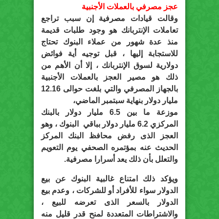
عجز مصرفي بالعملات الأجنبية
وقالت قيادات مصرفية إن سبب تراجع
تعاملات الإنتربانك هو وجود طلبات قديمة
منذ عدة شهور من عملاء البنوك تحتاج
للاستجابة إليها ، قبل توجيه أية فوائض
دولارية لسوق الإنتربانك ، إلا أن الأهم من
ذلك هو مصير العجز بالعملات الأجنبية
بالجهاز المصرفي والتي بلغت حوالى 12.16
مليار دولار بنهاية سبتمبر الماضي،
موزعة ما بين 6.5 مليار دولار بالبنك
المركزي 6.2 مليار دولار بباقي البنوك ، وهو
العجز الذى رفض محافظ البنك المركز
الحديث عنه بمؤتمره الصحفي يوم التعويم
والتعلل بأن ذلك يعد أسرارا مصرفية.
ويؤكد ذلك امتناع غالبية البنوك عن بيع
الدولار سواء للأفراد أو للشركات ، وعدم بيع
الدولار بالسعر الذى تعرضه للبيع ،
والاشتراطات المتعددة لمنح قدر قليل منه