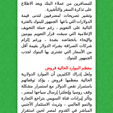
للمسافرين من عملاء البنك وبعد الاطلاع
على تذكرة السفر والتأشيرة .
وتشير تصريحات لمصرفيين لتدنى قيمة
الدولارات التي باعها الجمهور للبنوك بالفترة
التالية على التعويم ، رغم حملة التخويف
الإعلامية التي سبقت قرار التعويم بيومين
والإيحاء بانخفاضه بشدة ، ورغم إلزام
شركات الصرافة بشراء الدولار بقيمة أقل
من الأسعار التي تشترى بها البنوك لجذب
الجمهور للبنوك .
معظم الموارد الحالية قروض
ولعل إدراك الكثيرين أن الموارد الدولارية
الحالية معظمها قروض ، يؤكد توقعاتهم
باستمرار نقص الدولار مع استمرار مشكلة
وقف روسيا وإنجلترا إرسال سياحها لمصر ،
وتأثر إيرادات قناة السويس بتراجع التجارة
والنمو العالمي ، وتريث الاستثمار الأجنبي
المباشر في القدوم لمصر لحين استقرار