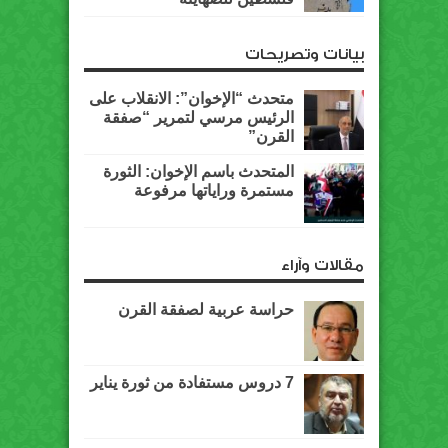
بيانات وتصريحات
متحدث “الإخوان”: الانقلاب على
الرئيس مرسي لتمرير “صفقة
القرن”
المتحدث باسم الإخوان: الثورة
مستمرة وراياتها مرفوعة
مقالات وآراء
حراسة عربية لصفقة القرن
7 دروس مستفادة من ثورة يناير