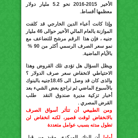
الأخير 2015-2016 نحو 5.2 مليار دولار
معظمها أقساط.
وإذا كانت أعباء الدين الخارجي قد كلفت
الموازنة بالعام المالي الأخير حوالى 46 مليار
جنيه ، فإن هذا الرقم مرشح للتضاعف مع
نمو سعر الصرف الرسمي أكثر من 90 %
بالأيام الماضية.
ويظل السؤال هل تؤدى تلك القروض وهذا
الاحتياطي لانخفاض سعر صرف الدولار ؟
والذى كان قد وصل الى 18.45جنيه بالبنوك
بالأسبوع الماضي ثم تراجع بعض الشيء بعد
أخبار تزكية مديرة صندوق النقد طلب
القرض المصري .
ومن الطبيعي أن تتأثر أسواق الصرف
بالانخفاض لوقت قصير، لكنه انخفاض لن
تطول مدته بسبب عوامل متعددة
أولها
أن البنك المركزي مقيد من قبل