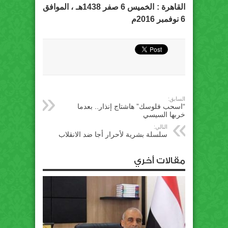
القاهرة : الخميس 6 صفر 1438هـ ، الموافق
6 نوفمبر 2016م
السابق:
“اسحب فلوسك” هاشتاج إنذار.. بعدما
خربها السيسي
التالي:
سلسلة بشرية لأحرار أجا ضد الانقلاب
مقالات أخري