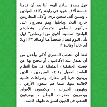
فهل يصدق ساذج اليوم أننا بعد أن قدمنا
خمسة آلاف شهيد فى رابعة وكافة الميادين
، وستين ألف سجين برئ، وآلاف المطاردين
خارج البلاد وداخلها وهم مصرون على
حراكهم السلمى متمسكين بشعارهم
الواضح “سلميتنا أقوى من الرصاص” فهل
نأتى اليوم لنغتال شخصاً هنا أوهناك ؟؟!! وبلا
أى عائد أوفائدة ؟!
ثقتنا أن الشعب المصرى أذكى وأعقل من
أن يصدق تلك الأكاذيب ، أو ينخدع بها عن
قضيته الحقيقية ، المتمثلة فى هذا النظام
الفاسد العميل وقادته المجرمين ، الذين
يريدون جرنا إلى معارك وصراعات جانبية
لافائدة منها، بينما هم يبيعون الأرض ،
وينهبون الخيرات ، ويكممون الأفواه،
ويدمرون مقدرات الوطن ، ويغرقون
الشعب فى الديون لسنوات طويلة قادمة .