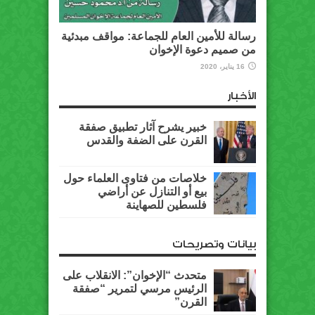
رسالة للأمين العام للجماعة: مواقف مبدئية
من صميم دعوة الإخوان
16 يناير، 2020
الأخبار
خبير يشرح آثار تطبيق صفقة
القرن على الضفة والقدس
خلاصات من فتاوى العلماء حول
بيع أو التنازل عن أراضي
فلسطين للصهاينة
بيانات وتصريحات
متحدث “الإخوان”: الانقلاب على
الرئيس مرسي لتمرير “صفقة
القرن”