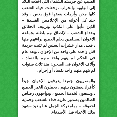
الطيب عن جريمته الشنعاء التى أخذت البلاد
إلى الهاوية والخراب ،وجعلت حياة الشعب
كلها محن وأزمات بعضها فوق بعض ، وقد
جند كل أعوانه من الإعلاميين الفسدة –
الذين دأبوا على الكذب وتزييف الحقائق
وخداع الشعب – لإلصاق تهم باطلة بجماعة
الإخوان المسلمين يعلم الجميع براءتهم منها
، فعلى مدار عشرات السنين لم تثبت جريمة
قتل واحدة على واحد من الإخوان ، وبعد عام
فى الحكم لم يتهم واحد منهم بالفساد ،
وآلاف الإخوان فى السجون منذ ثلاث سنوات
لم يتهم منهم واحد بفساد أو إجرام .
والمصريون جميعا يعرفون الإخوان جيداً
كأفراد يعيشون بينهم ، يحملون الخير للجميع
، ويسعون لخدمة الجميع ، ويواجهون رصاص
الظالمين بصدور عارية فداء للشعب وحماية
لحقوقه – ومامعركة الجمل عنا ببعيد –شهد
بذلك الأعداء قبل الأصدقاء.