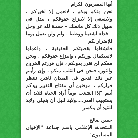
أيها المصريون الكرام
نحن منكم وبكم ، لانعمل إلا لخيركم ،
ولانسعى إلا لانتزاع حقوقكم ، نبذل فى
سبيل ذلك كل مانملك – حسبة لله عز وجل
– فداء لشعبنا ووطننا ، ولم ولن نعمل يوما
للإضرار بكم
فانشغلوا بقضيتكم الحقيقية ، واعملوا
لاستكمال ثورتكم ، وانتزاع حقوقكم ، ونحن
معكم لن نقرر بدونكم ، فإن قررتم الخروج
والثورة فنحن فى القلب منكم ، وإن رأيتم
غير ذلك فنحن فى الميدان ثابتين ننتظر
قراركم ، موقنين أن مفتاح التغيير بيدكم
أنتم “إذا الشعب يوماً أراد الحياة فلابد أن
يستجيب القدر…..ولابد لليل أن ينجلى ولابد
للقيد أن ينكسر” .
حسن صالح
المتحدث الإعلامي باسم جماعة “الإخوان
المسلمون”