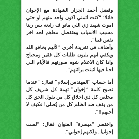
وفضل أحمد الجزار الشهادة مع الإخوان
قائلا: “كنت اتمني اكون واحد منهم او حتي
اموت شهيد زي اللي ماتو ف رابعه بس ربنا
مسبب الاسباب وهنفضل معاهم لحد اخر
نفس فينا”.
وأضاف في تغريدة أخرى “لأنهم يخافو الله
ويكفي انهم يلبون طلبات كل فقير ومحتاج
واذا كان الاعلام شوه صورتهم فالأيام اللي
احنا فيها اثبتت برائتهم”.
أما حساب “المهندس إسلام” فقال: “عندما
تصبح كلمة “إخوان” تهمة كل شريف كل
مخلص كل ذي اخلاق كل من يقول الحق كل
من يقف ضد الظلم كل من يُصلي! فكيف لا
أحبهم!!”.
واختصر “ميسرة” العنوان فقال: “لست
إخوانيا.. ولكنهم إخواني”.