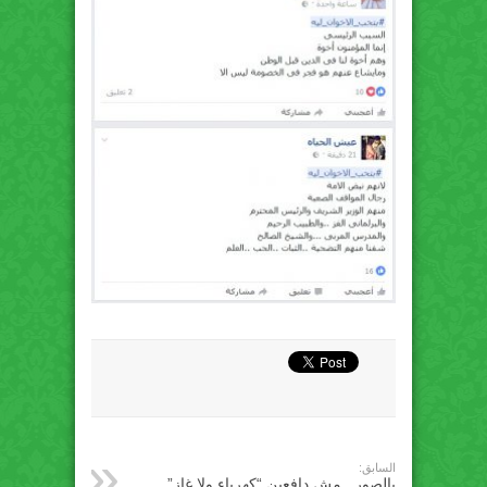
السابق:
بالصور.. مش دافعين “كهرباء ولا غاز”