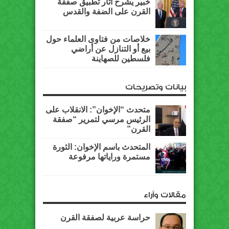
خبير يشرح آثار تطبيق صفقة
القرن على الضفة والقدس
خلاصات من فتاوى العلماء حول
بيع أو التنازل عن أراضي
فلسطين للصهاينة
بيانات وتصريحات
متحدث “الإخوان”: الانقلاب على
الرئيس مرسي لتمرير “صفقة
القرن”
المتحدث باسم الإخوان: الثورة
مستمرة وراياتها مرفوعة
مقالات وآراء
حراسة عربية لصفقة القرن