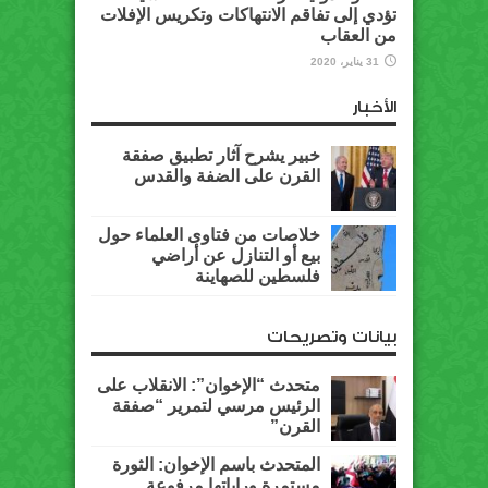
تؤدي إلى تفاقم الانتهاكات وتكريس الإفلات
من العقاب
31 يناير، 2020
الأخبار
خبير يشرح آثار تطبيق صفقة
القرن على الضفة والقدس
خلاصات من فتاوى العلماء حول
بيع أو التنازل عن أراضي
فلسطين للصهاينة
بيانات وتصريحات
متحدث “الإخوان”: الانقلاب على
الرئيس مرسي لتمرير “صفقة
القرن”
المتحدث باسم الإخوان: الثورة
مستمرة وراياتها مرفوعة