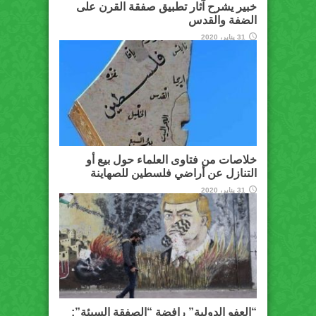
خبير يشرح آثار تطبيق صفقة القرن على
الضفة والقدس
31 يناير، 2020
خلاصات من فتاوى العلماء حول بيع أو
التنازل عن أراضي فلسطين للصهاينة
31 يناير، 2020
“العفو الدولية” رافضة “الصفقة السيئة”: