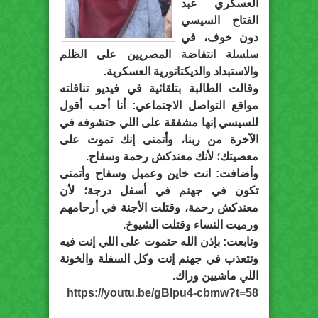
العسكري عبد
الفتاح السيسي
دون خوف، في
سلسلة انتفاضة المصريين على الظلم
والاستبداد والديكتاتورية العسكرية.
وقالت الطالبة بتلقائية في فيديو تناقلته
مواقع التواصل الاجتماعي: أنا أحب أقول
للسيسي إنها مشفقة على اللي حتشوفه في
الآخرة من ربنا، وأتمنى إنك تموت على
معصيتك؛ لأنك معندكش رحمة وسفاح.
وأضافت: انت خاين وعميل وسفاح وأتمنى
تكون في جهنم في أسفل درجة؛ لأن
معندكش رحمة، وقتلت الأجنة في أرحامهم
ورميت النساء وقتلت الشيوخ.
وتابعت: بإذن الله حتموت على اللي إنت فيه
وتتعذب في جهنم إنت وكل السفلة والخونة
اللي ماشيين وراك.
https://youtu.be/gBIpu4-cbmw?t=58